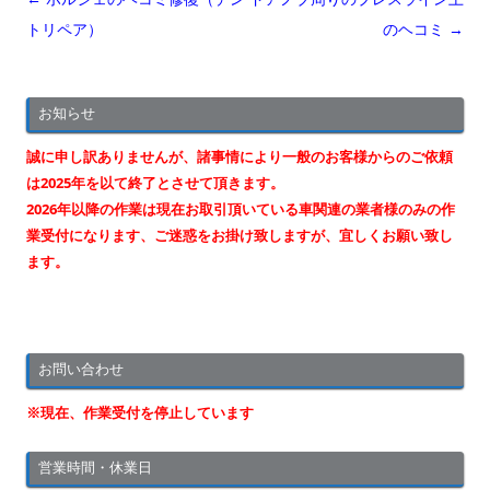
稿
トリペア）
のヘコミ
→
ナ
ビ
お知らせ
ゲ
ー
誠に申し訳ありませんが、諸事情により一般のお客様からのご依頼
シ
は2025年を以て終了とさせて頂きます。
2026年以降の作業は現在お取引頂いている車関連の業者様のみの作
ョ
業受付になります、ご迷惑をお掛け致しますが、宜しくお願い致し
ン
ます。
お問い合わせ
※現在、作業受付を停止しています
営業時間・休業日