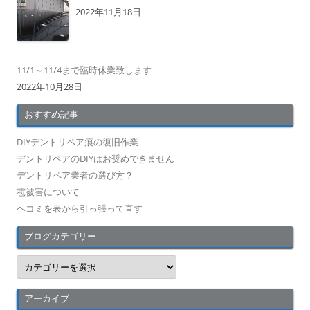
2022年11月18日
11/1～11/4まで臨時休業致します
2022年10月28日
おすすめ記事
DIYデントリペア痕の復旧作業
デントリペアのDIYはお奨めできません
デントリペア業者の選び方？
雹被害について
ヘコミを表から引っ張って直す
ブログカテゴリー
ブ
ロ
グ
カ
テ
アーカイブ
ゴ