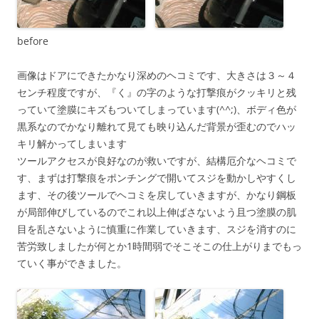
before
画像はドアにできたかなり深めのヘコミです、大きさは３～４
センチ程度ですが、『く』の字のような打撃痕がクッキリと残
っていて塗膜にキズもついてしまっています(^^;)、ボディ色が
黒系なのでかなり離れて見ても映り込んだ背景が歪むのでハッ
キリ解かってしまいます
ツールアクセスが良好なのが救いですが、結構厄介なヘコミで
す、まずは打撃痕をポンチングで開いてスジを動かしやすくし
ます、その後ツールでヘコミを戻していきますが、かなり鋼板
が局部伸びしているのでこれ以上伸ばさないよう且つ塗膜の肌
目を乱さないように慎重に作業していきます、スジを消すのに
苦労致しましたが何とか1時間弱でそこそこの仕上がりまでもっ
ていく事ができました。