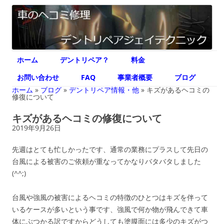
デントリペア ジェイテクニック
車のヘコミ修理専門 神奈川県横浜市 デントリペア ジェイテクニック
コ
ホーム
デントリペア？
料金
ン
テ
ン
お問い合わせ
FAQ
事業者概要
ブログ
ツ
へ
ホーム
»
ブログ
»
デントリペア情報・他
»
キズがあるヘコミの
ス
修復について
キ
ッ
キズがあるヘコミの修復について
プ
2019年9月26日
先週はとても忙しかったです、通常の業務にプラスして先日の
台風による被害のご依頼が重なってかなりバタバタしました
(^^;)
台風や強風の被害によるヘコミの特徴のひとつはキズを伴って
いるケースが多いという事です、強風で何か物が飛んできて車
体にぶつかる訳ですからどうしても塗膜面には多少のキズがつ