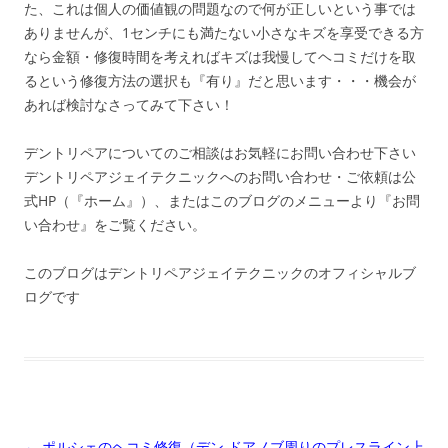
た、これは個人の価値観の問題なので何が正しいという事では
ありませんが、1センチにも満たない小さなキズを享受できる方
なら金額・修復時間を考えればキズは我慢してヘコミだけを取
るという修復方法の選択も『有り』だと思います・・・機会が
あれば検討なさってみて下さい！
デントリペアについてのご相談はお気軽にお問い合わせ下さい
デントリペアジェイテクニックへのお問い合わせ・ご依頼は公
式HP（『ホーム』）、またはこのブログのメニューより『お問
い合わせ』をご覧ください。
このブログはデントリペアジェイテクニックのオフィシャルブ
ログです
投
←
ポルシェのヘコミ修復（デン
ドアノブ周りのプレスライン上