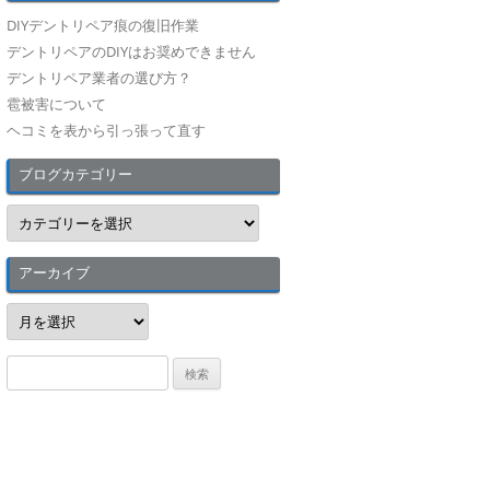
DIYデントリペア痕の復旧作業
デントリペアのDIYはお奨めできません
デントリペア業者の選び方？
雹被害について
ヘコミを表から引っ張って直す
ブログカテゴリー
ブ
ロ
グ
カ
テ
アーカイブ
ゴ
リ
ア
ー
ー
カ
イ
検
ブ
索
: