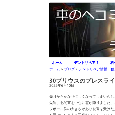
車のヘコミ修理専門 神奈川県横浜市 デント
デントリペア ジェ
ホーム
デントリペア？
料
ホーム
»
ブログ
»
デントリペア情報・他
30プリウスのプレスラ
2022年6月10日
先月からかなり忙しくなってしまい久しぶり
先週、北関東を中心に雹が降りました、
フボール位の大きさがあり被害を受けた
を受けてしまうと正直なところデントリ