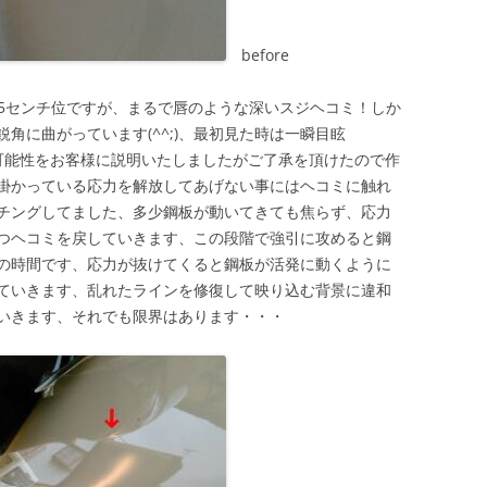
before
は5センチ位ですが、まるで唇のような深いスジヘコミ！しか
角に曲がっています(^^;)、最初見た時は一瞬目眩
る可能性をお客様に説明いたしましたがご了承を頂けたので作
掛かっている応力を解放してあげない事にはヘコミに触れ
チングしてました、多少鋼板が動いてきても焦らず、応力
つヘコミを戻していきます、この段階で強引に攻めると鋼
の時間です、応力が抜けてくると鋼板が活発に動くように
ていきます、乱れたラインを修復して映り込む背景に違和
いきます、それでも限界はあります・・・