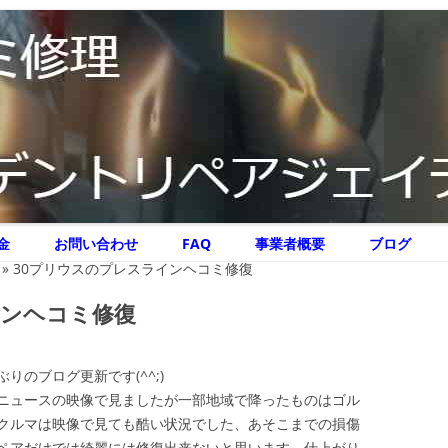
リペア ジェイテクニック
イテクニック
コ
金
お問い合わせ
FAQ
事業者概要
ブログ
ン
テ
»
30プリウスのプレスラインヘコミ修復
ン
ツ
へ
インヘコミ修復
ス
キ
ッ
プ
のブログ更新です(^^;)
ニュースの映像で見ましたが一部地域で降ったものはゴル
クルマは映像で見ても酷い状況でした、あそこまでの損傷
ペアだけでは綺麗には修復出来ないと思います、仕上がり