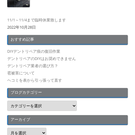
11/1～11/4まで臨時休業致します
2022年10月28日
おすすめ記事
DIYデントリペア痕の復旧作業
デントリペアのDIYはお奨めできません
デントリペア業者の選び方？
雹被害について
ヘコミを表から引っ張って直す
ブログカテゴリー
ブ
ロ
グ
カ
テ
アーカイブ
ゴ
リ
ア
ー
ー