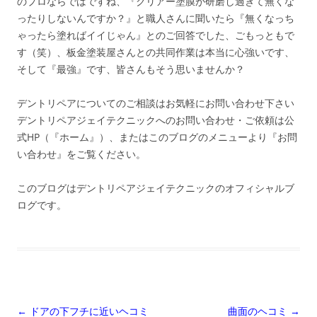
のプロならではですね、『クリアー塗膜が研磨し過ぎて無くな
ったりしないんですか？』と職人さんに聞いたら『無くなっち
ゃったら塗ればイイじゃん』とのご回答でした、ごもっともで
す（笑）、板金塗装屋さんとの共同作業は本当に心強いです、
そして『最強』です、皆さんもそう思いませんか？
デントリペアについてのご相談はお気軽にお問い合わせ下さい
デントリペアジェイテクニックへのお問い合わせ・ご依頼は公
式HP（『ホーム』）、またはこのブログのメニューより『お問
い合わせ』をご覧ください。
このブログはデントリペアジェイテクニックのオフィシャルブ
ログです。
投
←
ドアの下フチに近いヘコミ
曲面のヘコミ
→