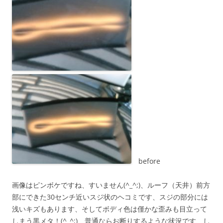
before
画像はピンボケですね、すいません(^_^;)、ルーフ（天井）前方
部にできた30センチ近いスジ状のヘコミです、スジの部分には
浅いキズもあります、そしてボディ色は僅かな歪みも目立って
しまう黒メタ！(^_^;)、普通ならお断りするような状況です、し