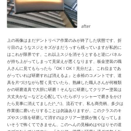
after
上の画像はまだデントリペア作業のみが終了した状態です、折
り目のようなスジとキズがまだうっすら残っていますが私的に
はこれが限界です、これ以上スジを消そうとすると逆にパネル
が持ち上がってしまって見栄えが悪くなります、板金塗装の職
人さんに見てもらったら『OK！OK！充分だよ、これ位まであ
がっていれば研磨すれば消えるよ』と余裕のコメントです、道
具を片づけながら暫く見ていたら、熟練した職人さんが何種類
かの研磨道具で大胆に研磨！そんなに研磨してクリアー塗装は
大丈夫かな～などと心配していたらポリッシャーで磨きをかけ
たら見事に消えてました(^_^;)、流石です、私も商売柄、多少は
作業後に磨いたりすることは勿論ありますが、このクラスのキ
ズやスジ痕を研磨して消すのはクリアー塗膜が無くなってしま
いそうで怖くてできません、このへんの見極めはやはりその道