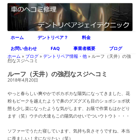
デントリペア ジェイテクニック
車のヘコミ修理専門 神奈川県横浜市 デントリペア ジェイテクニック
コ
ホーム
デントリペア？
料金
ン
テ
ン
お問い合わせ
FAQ
事業者概要
ブログ
ツ
へ
ホーム
»
ブログ
»
デントリペア情報・他
»
ルーフ（天井）の強
ス
烈なスジヘコミ
キ
ッ
ルーフ（天井）の強烈なスジヘコミ
プ
2018年4月20日
やっと春らしい爽やかでポカポカな陽気になってきました、花
粉もピークを越えたようで鼻のグズグズも目のショボショボ状
態も少し楽になったような気がします、お蔭で作業もはかどり
ます（笑）ウチの犬達もこの陽気のせいでついウトウト・・・
ソファーでうたた寝しています、気持ち良さそうですね、本当
に羨ましい！犬になりたい（笑）