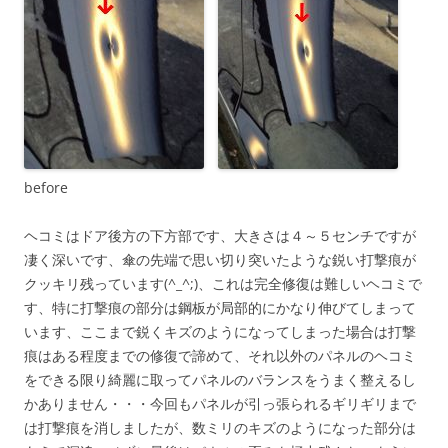
before
ヘコミはドア後方の下方部です、大きさは４～５センチですが
凄く深いです、傘の先端で思い切り突いたような鋭い打撃痕が
クッキリ残っています(^_^;)、これは完全修復は難しいヘコミで
す、特に打撃痕の部分は鋼板が局部的にかなり伸びてしまって
います、ここまで鋭くキズのようになってしまった場合は打撃
痕はある程度までの修復で諦めて、それ以外のパネルのヘコミ
をできる限り綺麗に取ってパネルのバランスをうまく整えるし
かありません・・・今回もパネルが引っ張られるギリギリまで
は打撃痕を消しましたが、数ミリのキズのようになった部分は