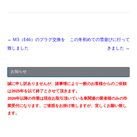
投
←
M3（E46）のプラグ交換を
この冬初めての雪遊びに行って
稿
致しました
きました
→
ナ
ビ
お知らせ
ゲ
ー
誠に申し訳ありませんが、諸事情により一般のお客様からのご依頼
シ
は2025年を以て終了とさせて頂きます。
2026年以降の作業は現在お取引頂いている車関連の業者様のみの作
ョ
業受付になります、ご迷惑をお掛け致しますが、宜しくお願い致し
ン
ます。