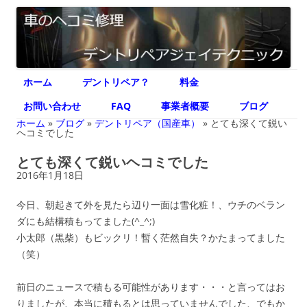
デントリペア ジェイテクニック
車のヘコミ修理専門 神奈川県横浜市 デントリペア ジェイテクニック
コ
ホーム
デントリペア？
料金
ン
テ
ン
お問い合わせ
FAQ
事業者概要
ブログ
ツ
へ
ホーム
»
ブログ
»
デントリペア（国産車）
»
とても深くて鋭い
ス
ヘコミでした
キ
ッ
とても深くて鋭いヘコミでした
プ
2016年1月18日
今日、朝起きて外を見たら辺り一面は雪化粧！、ウチのベラン
ダにも結構積もってました(^_^;)
小太郎（黒柴）もビックリ！暫く茫然自失？かたまってました
（笑）
前日のニュースで積もる可能性があります・・・と言ってはお
りましたが、本当に積もるとは思っていませんでした、でもか