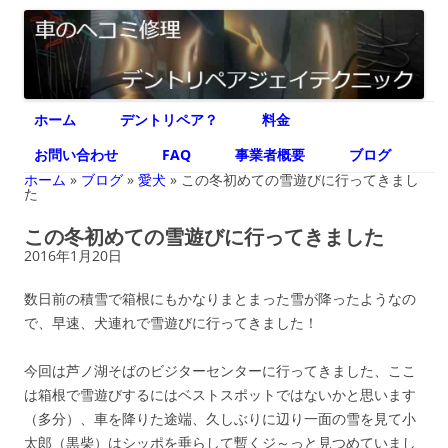
デントリペア ジェイテクニック
車のヘコミ修理専門 神奈川県横浜市 デントリペア ジェイテクニック
コ
ホーム
デントリペア？
料金
ン
テ
ン
お問い合わせ
FAQ
事業者概要
ブログ
ツ
へ
ホーム
»
ブログ
»
愛犬
»
この冬初めての雪遊びに行ってきまし
ス
た
キ
ッ
この冬初めての雪遊びに行ってきました
プ
2016年1月20日
数日前の積雪で箱根にもかなりまとまった雪が降ったようなの
で、早速、犬連れで雪遊びに行ってきました！
今回は芦ノ湖そばのビジターセンターに行ってきました、ここ
は箱根で雪遊びするにはベストスポットではないかと思います
（多分）、車を降りた途端、久しぶりに辺り一面の雪を見て小
太郎（黒柴）はシッポを垂らして暫くジ～っと見つめていまし