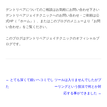
デントリペアについてのご相談はお気軽にお問い合わせ下さい
デントリペアジェイテクニックへのお問い合わせ・ご依頼は公
式HP（『ホーム』）、またはこのブログのメニューより『お問
い合わせ』をご覧ください。
このブログはデントリペアジェイテクニックのオフィシャルブ
ログです。
投
←
とても深くて鋭いヘコミでし
ツールは入りませんでしたがプ
稿
た
ーリングという技法で何とか対
ナ
応する事ができました
→
ビ
ゲ