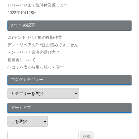
11/1～11/4まで臨時休業致します
2022年10月28日
おすすめ記事
DIYデントリペア痕の復旧作業
デントリペアのDIYはお奨めできません
デントリペア業者の選び方？
雹被害について
ヘコミを表から引っ張って直す
ブログカテゴリー
ブ
ロ
グ
カ
テ
アーカイブ
ゴ
リ
ア
ー
ー
カ
イ
検
ブ