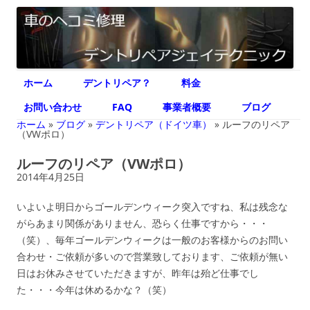
デントリペア ジェイテクニック
車のヘコミ修理専門 神奈川県横浜市 デントリペア ジェイテクニック
コ
ホーム
デントリペア？
料金
ン
テ
ン
お問い合わせ
FAQ
事業者概要
ブログ
ツ
へ
ホーム
»
ブログ
»
デントリペア（ドイツ車）
»
ルーフのリペア
ス
（VWポロ）
キ
ッ
ルーフのリペア（VWポロ）
プ
2014年4月25日
いよいよ明日からゴールデンウィーク突入ですね、私は残念な
がらあまり関係がありません、恐らく仕事ですから・・・
（笑）、毎年ゴールデンウィークは一般のお客様からのお問い
合わせ・ご依頼が多いので営業致しております、ご依頼が無い
日はお休みさせていただきますが、昨年は殆ど仕事でし
た・・・今年は休めるかな？（笑）