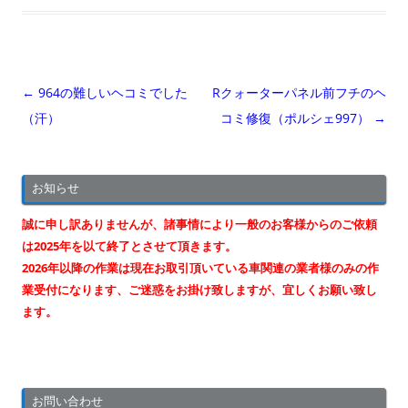
投
←
964の難しいヘコミでした
Rクォーターパネル前フチのヘ
稿
（汗）
コミ修復（ポルシェ997）
→
ナ
ビ
お知らせ
ゲ
ー
誠に申し訳ありませんが、諸事情により一般のお客様からのご依頼
シ
は2025年を以て終了とさせて頂きます。
2026年以降の作業は現在お取引頂いている車関連の業者様のみの作
ョ
業受付になります、ご迷惑をお掛け致しますが、宜しくお願い致し
ン
ます。
お問い合わせ