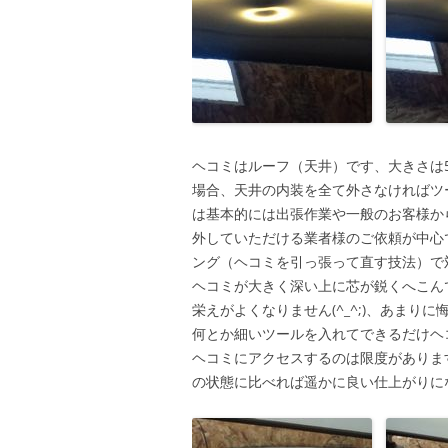
ヘコミはルーフ（天井）です、大きさは5
場合、天井の内装を全て外さなければツ
は基本的には出張作業や一般のお客様か
外していただける業者様のご依頼が中心
ング（ヘコミを引っ張って直す技法）で
ヘコミが大きく深い上に芯が鋭くへこん
栄えがよくなりません(^_^;)、あま
何とか細いツールを入れてできるだけヘ
ヘコミにアクセスするのは限度がありま
の状態に比べれば遥かに良い仕上がりに