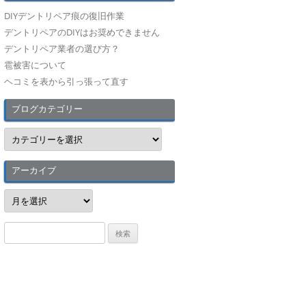
DIYデントリペア痕の復旧作業
デントリペアのDIYはお奨めできません
デントリペア業者の選び方？
雹被害について
ヘコミを表から引っ張って直す
ブログカテゴリー
ブ
ロ
グ
カ
テ
アーカイブ
ゴ
リ
ア
ー
ー
カ
イ
検
ブ
索
: