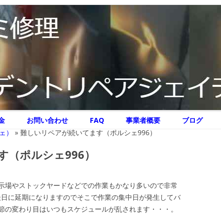
リペア ジェイテクニック
イテクニック
コ
金
お問い合わせ
FAQ
事業者概要
ブログ
ン
テ
ェ）
»
難しいリペアが続いてます（ポルシェ996）
ン
ツ
へ
す（ポルシェ996）
ス
キ
ッ
プ
示場やストックヤードなどでの作業もかなり多いので非常
合は後日に延期になりますのでそこで作業の集中日が発生してバ
節の変わり目はいつもスケジュールが乱されます・・・。