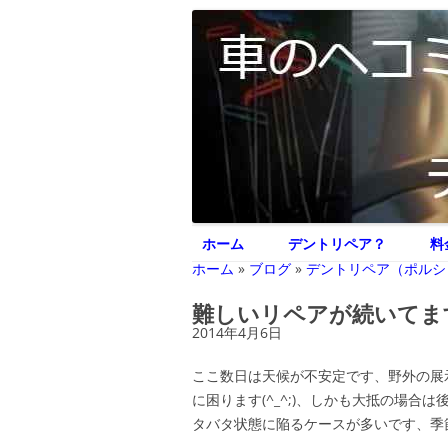
車のヘコミ修理専門 神奈川県横浜市 デント
デントリペア ジェ
ホーム
デントリペア？
料
ホーム
»
ブログ
»
デントリペア（ポルシ
難しいリペアが続いてま
2014年4月6日
ここ数日は天候が不安定です、野外の展
に困ります(^_^;)、しかも大抵の場
タバタ状態に陥るケースが多いです、季