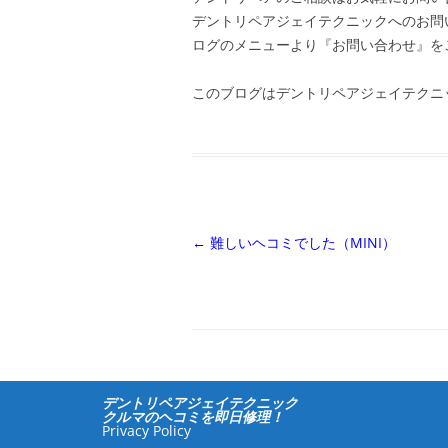
デントリペアジェイテクニックへのお問
ログのメニューより『お問い合わせ』を
このブログはデントリペアジェイテクニ
投
←
難しいヘコミでした（MINI）
稿
ナ
ビ
ゲ
ー
デントリペアジェイテクニック
シ
クルマのヘコミを即日修理！
Privacy Policy
ョ