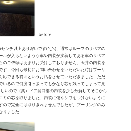
before
センチ以上あり深いです(^_^;)、通常はルーフのリペアの
ールが入らないような車や内装が接着してある車のリペア
らのご依頼はあまりお受けしておりません、天井の内装を
です、今回も最初にお問い合わせをいただいた時はプーリ
対応できる範囲というお話をさせていただきました、ただ
でいるので何度引っ張ってもかなり芯が残ってしまって見
りに悔しいので（笑）ドア開口部の内装を少し分解してそこから
コミの芯を取りました、内装に傷やシワをつけないように
すので完全には取りきれませんでしたが、プーリングのみ
なりました