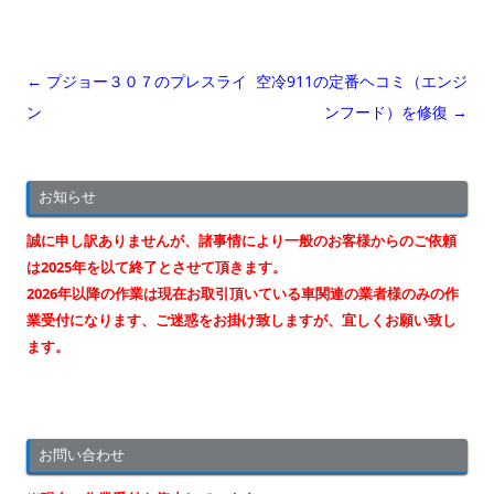
投
←
プジョー３０７のプレスライ
空冷911の定番ヘコミ（エンジ
稿
ン
ンフード）を修復
→
ナ
ビ
お知らせ
ゲ
ー
誠に申し訳ありませんが、諸事情により一般のお客様からのご依頼
シ
は2025年を以て終了とさせて頂きます。
2026年以降の作業は現在お取引頂いている車関連の業者様のみの作
ョ
業受付になります、ご迷惑をお掛け致しますが、宜しくお願い致し
ン
ます。
お問い合わせ