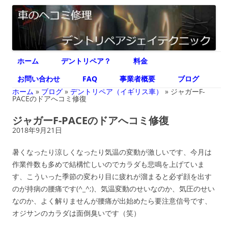
デントリペア ジェイテクニック
車のヘコミ修理専門 神奈川県横浜市 デントリペア ジェイテクニック
コ
ホーム
デントリペア？
料金
ン
テ
ン
お問い合わせ
FAQ
事業者概要
ブログ
ツ
へ
ホーム
»
ブログ
»
デントリペア（イギリス車）
»
ジャガーF-
ス
PACEのドアへコミ修復
キ
ッ
ジャガーF-PACEのドアへコミ修復
プ
2018年9月21日
暑くなったり涼しくなったり気温の変動が激しいです、今月は
作業件数も多めで結構忙しいのでカラダも悲鳴を上げていま
す、こういった季節の変わり目に疲れが溜まると必ず顔を出す
のが持病の腰痛です(^_^;)、気温変動のせいなのか、気圧のせい
なのか、よく解りませんが腰痛が出始めたら要注意信号です、
オジサンのカラダは面倒臭いです（笑）