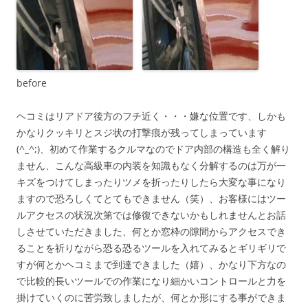
before
ヘコミはリアドア後方のフチ近く・・・嫌な位置です、しかも
かなりクッキリとスジ状の打撃痕が残ってしまっています
(^_^;)、初めて作業するクルマなのでドア内部の構造も全く解り
ません、こんな高級車の内装を知識もなく分解するのは万が一
キズをつけてしまったりツメを折ったりしたら大変な事になり
ますので恐ろしくてとてもできません（笑）、お客様にはツー
ルアクセスの状況次第では修復できないかもしれませんとお話
しさせていただきました、何とか窓枠の隙間からアクセスでき
ることを祈りながら恐る恐るツールを入れてみるとギリギリで
すが何とかヘコミまで到達できました（嬉）、かなり下方なの
で比較的長いツールでの作業になり細かいコントロールと力を
掛けていくのに苦労致しましたが、何とか形にする事ができま