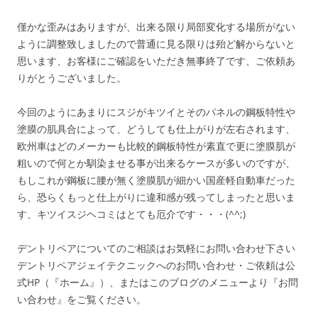
僅かな歪みはありますが、出来る限り局部変化する場所がない
ように調整致しましたので普通に見る限りは殆ど解からないと
思います、お客様にご確認をいただき無事終了です、ご依頼あ
りがとうございました。
今回のようにあまりにスジがキツイとそのパネルの鋼板特性や
塗膜の肌具合によって、どうしても仕上がりが左右されます、
欧州車はどのメーカーも比較的鋼板特性が素直で更に塗膜肌が
粗いので何とか馴染ませる事が出来るケースが多いのですが、
もしこれが鋼板に腰が無く塗膜肌が細かい国産軽自動車だった
ら、恐らくもっと仕上がりに違和感が残ってしまったと思いま
す、キツイスジヘコミはとても厄介です・・・(^^;)
デントリペアについてのご相談はお気軽にお問い合わせ下さい
デントリペアジェイテクニックへのお問い合わせ・ご依頼は公
式HP（『ホーム』）、またはこのブログのメニューより『お問
い合わせ』をご覧ください。