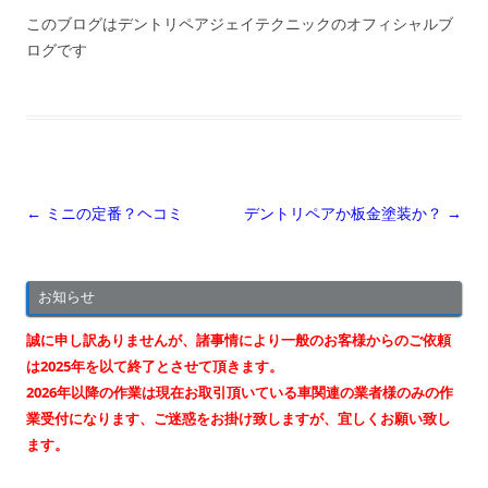
このブログはデントリペアジェイテクニックのオフィシャルブ
ログです
投
←
ミニの定番？ヘコミ
デントリペアか板金塗装か？
→
稿
ナ
お知らせ
ビ
ゲ
誠に申し訳ありませんが、諸事情により一般のお客様からのご依頼
ー
は2025年を以て終了とさせて頂きます。
2026年以降の作業は現在お取引頂いている車関連の業者様のみの作
シ
業受付になります、ご迷惑をお掛け致しますが、宜しくお願い致し
ョ
ます。
ン