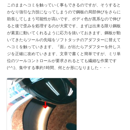
このままヘコミを触っていく事もできるのですが、そうすると
かなり強引な力技になってしまうので鋼板の局部伸びをさらに
助長してしまう可能性が高いです、ボディ色が黒系なので伸び
ると後で歪みを処理するのが大変です、まずは出来る限り鋼板
が素直に動いてくれるように応力を抜いておきます、鋼板が動
いてきたらツールの先端をソフトタッチのアダフターに替えて
ヘコミを触っていきます、『面』が出たらアダフターを外しス
ジを正確に攻めていきます、文章で書くと簡単ですが、ミリ単
位のツールコントロールが要求されるとても繊細な作業です
(^^;)、集中する事約1時間、何とか形になりました・・・