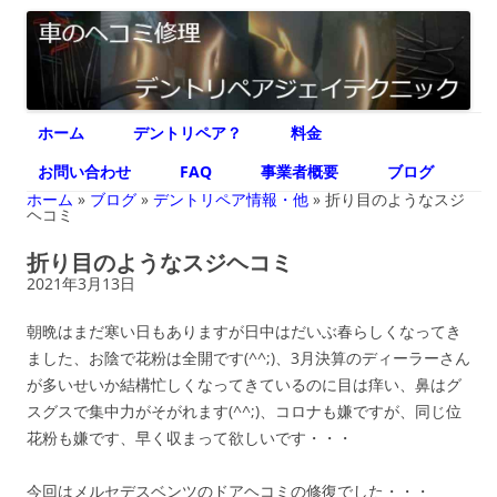
デントリペア ジェイテクニック
車のヘコミ修理専門 神奈川県横浜市 デントリペア ジェイテクニック
コ
ホーム
デントリペア？
料金
ン
テ
ン
お問い合わせ
FAQ
事業者概要
ブログ
ツ
へ
ホーム
»
ブログ
»
デントリペア情報・他
»
折り目のようなスジ
ス
ヘコミ
キ
ッ
折り目のようなスジヘコミ
プ
2021年3月13日
朝晩はまだ寒い日もありますが日中はだいぶ春らしくなってき
ました、お陰で花粉は全開です(^^;)、3月決算のディーラーさん
が多いせいか結構忙しくなってきているのに目は痒い、鼻はグ
スグスで集中力がそがれます(^^;)、コロナも嫌ですが、同じ位
花粉も嫌です、早く収まって欲しいです・・・
今回はメルセデスベンツのドアヘコミの修復でした・・・