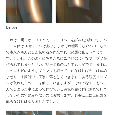
before
これは、明らかにＤＩＹでデントリペアを試みた痕跡です、ヘ
コミ自体は10センチ位はありますがそれ程深くないヘコミなの
で本来きちんとした技術者が作業すれば綺麗に直るヘコミで
す、しかし、このようにあちこちにニキビのようなブツブツを
作られてしまうとリカバリーするのはとても大変です、まずは
このニキビのようなブツブツを取っていかなければ先には進め
ません、１箇所づつ丁寧に落としていきます、ある程度ブツブ
ツが取れたらヘコミを触っていきますが、それでなくてもへこ
んでしまった事によって伸びている鋼板を更に伸ばされてしま
っているので歪みを取るのに苦労します、必要以上に広範囲を
触らなければなりませんでした。