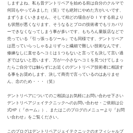
しますよね、私も昔デントリペアを始める前は自分のクルマで
何回もやってみました（笑）でも絶対にやめた方がいいです、
まずうまくいきません、そして殆どの場合がＤＩＹする前より
も状態が悪くなります、そうなるとプロの技術者でもリカバリ
ーできなくなってしまう事が多いです、もちろん量販店などで
売っている『引っ張っるツール』でも同様です、デントリペア
は思っていらっしゃるよりずっと繊細で難しい技術なんです、
修練なしに直せるヘコミは１つもないと言っても決して言い過
ぎではないと思います、万が一小さなヘコミを見つけてしまっ
たらご自分では触らずにお近くのデントリペア技術者に相談す
る事をお奨めします、決して商売で言っているのはありませ
ん、念のため・・・（笑）
デントリペアについてのご相談はお気軽にお問い合わせ下さい
デントリペアジェイテクニックへのお問い合わせ・ご依頼は公
式HP（『ホーム』）、またはこのブログのメニューより『お問
い合わせ』をご覧ください。
このブログはデントリペアジェイテクニックのオフィシャルブ