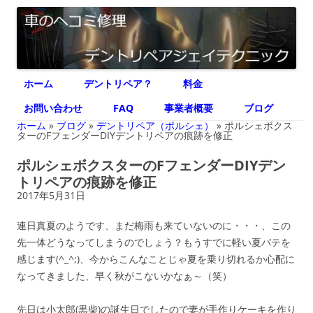
デントリペア ジェイテクニック
車のヘコミ修理専門 神奈川県横浜市 デントリペア ジェイテクニック
コ
ホーム
デントリペア？
料金
ン
テ
ン
お問い合わせ
FAQ
事業者概要
ブログ
ツ
へ
ホーム
»
ブログ
»
デントリペア（ポルシェ）
»
ポルシェボクス
ス
ターのFフェンダーDIYデントリペアの痕跡を修正
キ
ッ
ポルシェボクスターのFフェンダーDIYデン
プ
トリペアの痕跡を修正
2017年5月31日
連日真夏のようです、まだ梅雨も来ていないのに・・・、この
先一体どうなってしまうのでしょう？もうすでに軽い夏バテを
感じます(^_^;)、今からこんなことじゃ夏を乗り切れるか心配に
なってきました、早く秋がこないかなぁ～（笑）
先日は小太郎(黒柴)の誕生日でしたので妻が手作りケーキを作り