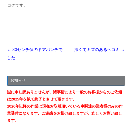
ログです。
投
←
30センチ位のドアパンチで
深くてキズのあるヘコミ
→
稿
した
ナ
ビ
お知らせ
ゲ
ー
誠に申し訳ありませんが、諸事情により一般のお客様からのご依頼
シ
は2025年を以て終了とさせて頂きます。
2026年以降の作業は現在お取引頂いている車関連の業者様のみの作
ョ
業受付になります、ご迷惑をお掛け致しますが、宜しくお願い致し
ン
ます。