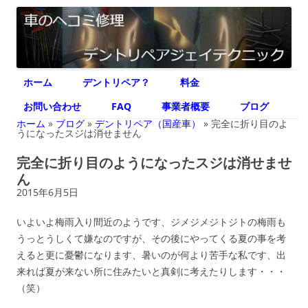
デントリペア ジェイテクニック
車のヘコミ修理専門 神奈川県横浜市 デントリペア ジェイテクニック
コ
ホーム
デントリペア？
料金
ン
テ
ン
お問い合わせ
FAQ
事業者概要
ブログ
ツ
へ
ホーム
»
ブログ
»
デントリペア（国産車）
»
完全に折り目のよ
ス
うになったスジは消せません
キ
ッ
完全に折り目のようになったスジは消せませ
プ
ん
2015年6月5日
いよいよ梅雨入り間近のようです、ジメジメジトジトの梅雨も
うっとうしくて嫌なのですが、その後にやってくる夏の事を考
えると更に憂鬱になります、暑いのが何より苦手な私です、出
来れば夏が来ない所に住みたいと真剣に考えたりします・・・
（笑）