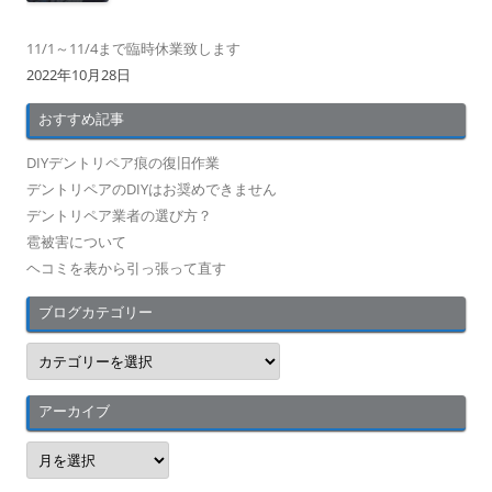
11/1～11/4まで臨時休業致します
2022年10月28日
おすすめ記事
DIYデントリペア痕の復旧作業
デントリペアのDIYはお奨めできません
デントリペア業者の選び方？
雹被害について
ヘコミを表から引っ張って直す
ブログカテゴリー
ブ
ロ
グ
カ
テ
アーカイブ
ゴ
リ
ア
ー
ー
カ