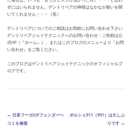
ずにはいられません、デントリペアの神様はなかなか願いを聞
いてくれません・・・（笑）
デントリペアについてのご相談はお気軽にお問い合わせ下さい
デントリペアジェイテクニックへのお問い合わせ・ご依頼は公
式HP（『ホーム』）、またはこのブログのメニューより『お問
い合わせ』をご覧ください。
このブログはデントリペアジェイテクニックのオフィシャルブ
ログです。
投
←
日産フーガのFフェンダーヘ
ポルシェ911（991）は久しぶ
稿
コミを修復
りです
→
ナ