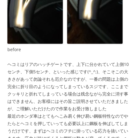
before
ヘコミはリアのハッチゲートです、上下に分かれていて上側10
センチ、下側5センチ、といった感じです(^_^;)、そこそこの大
きさがあって勿論それも厄介なのですが、一番の問題は上側の
完全に折り目のようになってしまっているスジです、ここまで
クッキリと折れてしまっている場合は残念ながら完全に消す事
はできません、お客様にはその旨ご説明させていただきました
が、ご理解いただけたので作業をお受け致しました
最近のホンダ車はとてもへこみ易く伸び易い鋼板特性なのでや
たらとヘコミを押していっても必要以上に鋼板を伸ばしてしま
うだけです、まずはヘコミのフチに掛っている応力を抜いてい