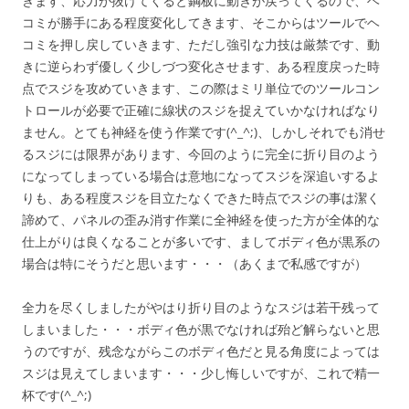
きます、応力が抜けてくると鋼板に動きが戻ってくるので、ヘ
コミが勝手にある程度変化してきます、そこからはツールでヘ
コミを押し戻していきます、ただし強引な力技は厳禁です、動
きに逆らわず優しく少しづつ変化させます、ある程度戻った時
点でスジを攻めていきます、この際はミリ単位でのツールコン
トロールが必要で正確に線状のスジを捉えていかなければなり
ません。とても神経を使う作業です(^_^;)、しかしそれでも消せ
るスジには限界があります、今回のように完全に折り目のよう
になってしまっている場合は意地になってスジを深追いするよ
りも、ある程度スジを目立たなくできた時点でスジの事は潔く
諦めて、パネルの歪み消す作業に全神経を使った方が全体的な
仕上がりは良くなることが多いです、ましてボディ色が黒系の
場合は特にそうだと思います・・・（あくまで私感ですが）
全力を尽くしましたがやはり折り目のようなスジは若干残って
しまいました・・・ボディ色が黒でなければ殆ど解らないと思
うのですが、残念ながらこのボディ色だと見る角度によっては
スジは見えてしまいます・・・少し悔しいですが、これで精一
杯です(^_^;)