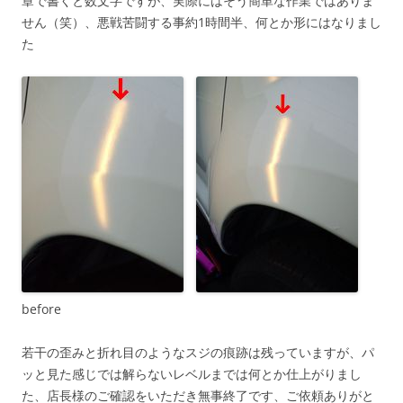
章で書くと数文字ですが、実際にはそう簡単な作業ではありま
せん（笑）、悪戦苦闘する事約1時間半、何とか形にはなりまし
た
before
若干の歪みと折れ目のようなスジの痕跡は残っていますが、パ
ッと見た感じでは解らないレベルまでは何とか仕上がりまし
た、店長様のご確認をいただき無事終了です、ご依頼ありがと