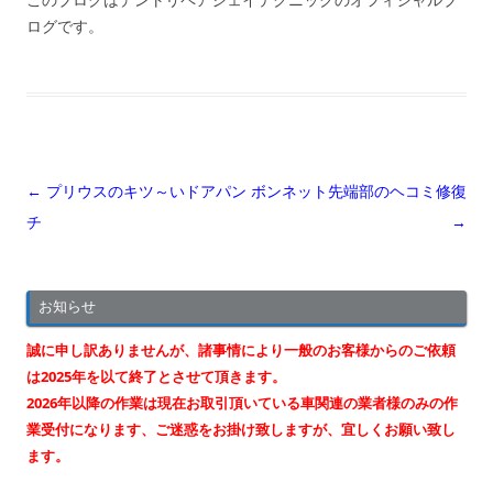
ログです。
投
←
プリウスのキツ～いドアパン
ボンネット先端部のヘコミ修復
稿
チ
→
ナ
ビ
お知らせ
ゲ
ー
誠に申し訳ありませんが、諸事情により一般のお客様からのご依頼
シ
は2025年を以て終了とさせて頂きます。
2026年以降の作業は現在お取引頂いている車関連の業者様のみの作
ョ
業受付になります、ご迷惑をお掛け致しますが、宜しくお願い致し
ン
ます。