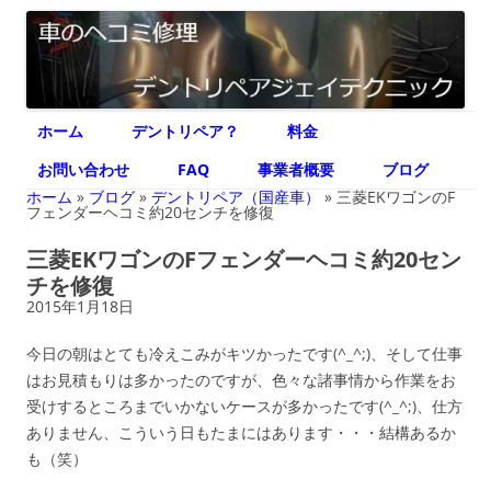
デントリペア ジェイテクニック
車のヘコミ修理専門 神奈川県横浜市 デントリペア ジェイテクニック
コ
ホーム
デントリペア？
料金
ン
テ
ン
お問い合わせ
FAQ
事業者概要
ブログ
ツ
へ
ホーム
»
ブログ
»
デントリペア（国産車）
»
三菱EKワゴンのF
ス
フェンダーヘコミ約20センチを修復
キ
ッ
三菱EKワゴンのFフェンダーヘコミ約20セン
プ
チを修復
2015年1月18日
今日の朝はとても冷えこみがキツかったです(^_^;)、そして仕事
はお見積もりは多かったのですが、色々な諸事情から作業をお
受けするところまでいかないケースが多かったです(^_^;)、仕方
ありません、こういう日もたまにはあります・・・結構あるか
も（笑）