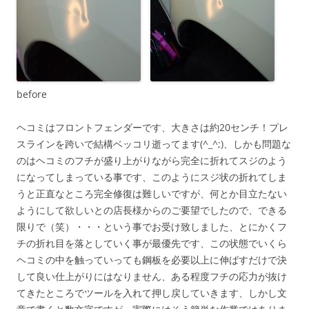
before
ヘコミはフロントフェンダーです、大きさは約20センチ！プレ
スラインを跨いで結構ベッコリ逝ってます(^_^;)、しかも問題な
のはヘコミのフチが盛り上がりながら完全に折れてスジのよう
になってしまっている事です、このようにスジ状の折れてしま
うと正直なところ完全修復は難しいですが、何とか目立たない
ようにして欲しいとの店長様からのご要望でしたので、できる
限りで（笑）・・・という事でお受け致しました、とにかくフ
チの折れ目を落としていく事が最優先です、この状態でいくら
ヘコミの中を触っていっても鋼板を必要以上に伸ばすだけで決
して良い仕上がりにはなりません、ある程度フチの応力が抜け
てきたところでツールを入れて押し戻していきます、しかし文