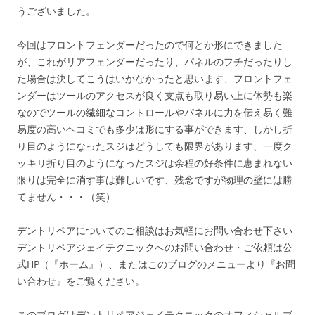
うございました。
今回はフロントフェンダーだったので何とか形にできました
が、これがリアフェンダーだったり、パネルのフチだったりし
た場合は決してこうはいかなかったと思います、フロントフェ
ンダーはツールのアクセスが良く支点も取り易い上に体勢も楽
なのでツールの繊細なコントロールやパネルに力を伝え易く難
易度の高いヘコミでも多少は形にする事ができます、しかし折
り目のようになったスジはどうしても限界があります、一度ク
ッキリ折り目のようになったスジは余程の好条件に恵まれない
限りは完全に消す事は難しいです、残念ですが物理の壁には勝
てません・・・（笑）
デントリペアについてのご相談はお気軽にお問い合わせ下さい
デントリペアジェイテクニックへのお問い合わせ・ご依頼は公
式HP（『ホーム』）、またはこのブログのメニューより『お問
い合わせ』をご覧ください。
このブログはデントリペアジェイテクニックのオフィシャルブ