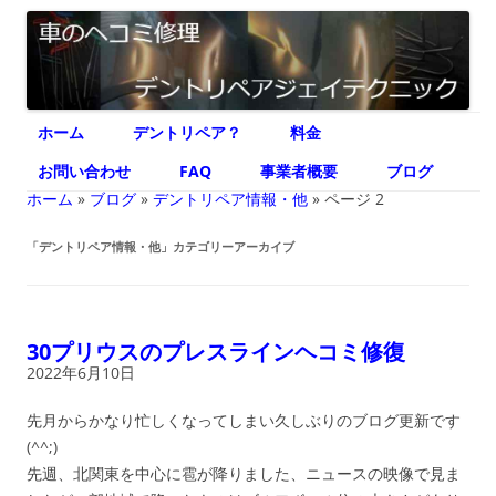
デントリペア ジェイテクニック
車のヘコミ修理専門 神奈川県横浜市 デントリペア ジェイテクニック
コ
ホーム
デントリペア？
料金
ン
テ
ン
お問い合わせ
FAQ
事業者概要
ブログ
ツ
へ
ホーム
»
ブログ
»
デントリペア情報・他
»
ページ 2
ス
キ
ッ
「
デントリペア情報・他
」カテゴリーアーカイブ
プ
30プリウスのプレスラインヘコミ修復
2022年6月10日
先月からかなり忙しくなってしまい久しぶりのブログ更新です
(^^;)
先週、北関東を中心に雹が降りました、ニュースの映像で見ま