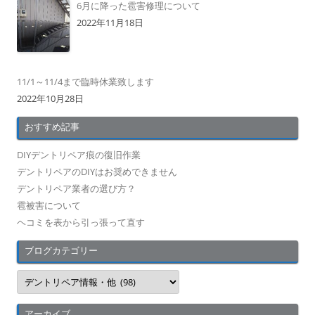
6月に降った雹害修理について
2022年11月18日
11/1～11/4まで臨時休業致します
2022年10月28日
おすすめ記事
DIYデントリペア痕の復旧作業
デントリペアのDIYはお奨めできません
デントリペア業者の選び方？
雹被害について
ヘコミを表から引っ張って直す
ブログカテゴリー
ブ
ロ
グ
カ
テ
アーカイブ