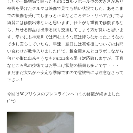
したが一部地域で降ったものはゴルフボール位の大きさがあり
被害を受けたクルマは映像で見ても酷い状況でした、あそこま
での損傷を受けてしまうと正直なところデントリペアだけでは
綺麗には修復出来ないと思います、仕上がり重視で修復するな
ら、外せる部品は出来る限り交換してしまう方が良いと思いま
す、幸いにも神奈川では凹むような雹は降らなかったようなの
で少し安心していたら、早速、翌日には雹修復についてのお問
い合わせが数件入りました(^^;)、板金屋さんとコラボしながら
何とか形に出来そうなものは出来る限り対応致しますが、正直
なところ私の技術ではお手上げ状態の損傷も多いです・・・
まだまだ大気が不安定な季節ですので雹被害には注意なさって
下さい！
今回は30プリウスのプレスラインヘコミの修復が続きました
(^^;)