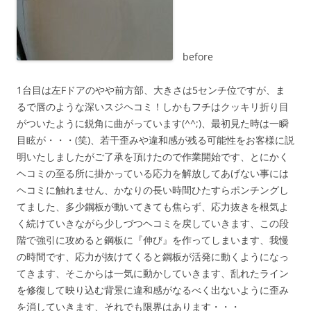
before
1台目は左Fドアのやや前方部、大きさは5センチ位ですが、ま
るで唇のような深いスジヘコミ！しかもフチはクッキリ折り目
がついたように鋭角に曲がっています(^^;)、最初見た時は一瞬
目眩が・・・(笑)、若干歪みや違和感が残る可能性をお客様に説
明いたしましたがご了承を頂けたので作業開始です、とにかく
ヘコミの至る所に掛かっている応力を解放してあげない事には
ヘコミに触れません、かなりの長い時間ひたすらポンチングし
てました、多少鋼板が動いてきても焦らず、応力抜きを根気よ
く続けていきながら少しづつヘコミを戻していきます、この段
階で強引に攻めると鋼板に『伸び』を作ってしまいます、我慢
の時間です、応力が抜けてくると鋼板が活発に動くようになっ
てきます、そこからは一気に動かしていきます、乱れたライン
を修復して映り込む背景に違和感がなるべく出ないように歪み
を消していきます、それでも限界はあります・・・