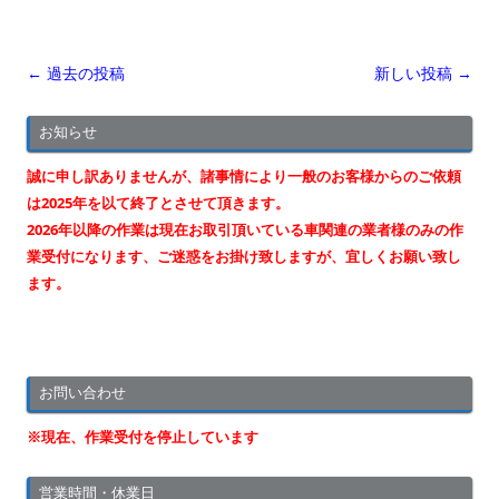
投
←
過去の投稿
新しい投稿
→
稿
お知らせ
ナ
ビ
誠に申し訳ありませんが、諸事情により一般のお客様からのご依頼
ゲ
は2025年を以て終了とさせて頂きます。
ー
2026年以降の作業は現在お取引頂いている車関連の業者様のみの作
業受付になります、ご迷惑をお掛け致しますが、宜しくお願い致し
シ
ます。
ョ
ン
お問い合わせ
※現在、作業受付を停止しています
営業時間・休業日