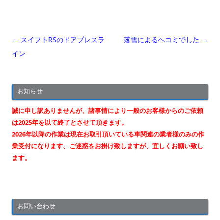
投
←
スイフトRSのドアプレスラ
落雪によるヘコミでした
→
稿
イン
ナ
ビ
お知らせ
ゲ
ー
誠に申し訳ありませんが、諸事情により一般のお客様からのご依頼
シ
は2025年を以て終了とさせて頂きます。
2026年以降の作業は現在お取引頂いている車関連の業者様のみの作
ョ
業受付になります、ご迷惑をお掛け致しますが、宜しくお願い致し
ン
ます。
お問い合わせ