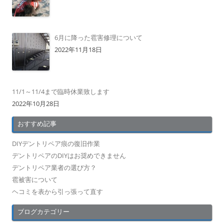
6月に降った雹害修理について
2022年11月18日
11/1～11/4まで臨時休業致します
2022年10月28日
おすすめ記事
DIYデントリペア痕の復旧作業
デントリペアのDIYはお奨めできません
デントリペア業者の選び方？
雹被害について
ヘコミを表から引っ張って直す
ブログカテゴリー