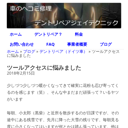
デントリペア ジェイテクニック
車のヘコミ修理専門 神奈川県横浜市 デントリペア ジェイテクニック
コ
ホーム
デントリペア？
料金
ン
テ
ン
お問い合わせ
FAQ
事業者概要
ブログ
ツ
へ
ホーム
»
ブログ
»
デントリペア（ドイツ車）
»
ツールアクセス
ス
に悩みました
キ
ッ
ツールアクセスに悩みました
プ
2018年2月15日
少しづつ少しづつ暖かくなってきて確実に花粉も忍び寄ってく
るのを感じます（笑）、そんな中まだまだ頑張って？いるヤツ
がいます
毎朝、小太郎（黒柴）と近所を散歩するのが日課ですが、その
途中にある残雪です、先月に降った大雪の残りです、毎朝見る
度に小さくなってはいますが何とかは踏ん張っています、他は