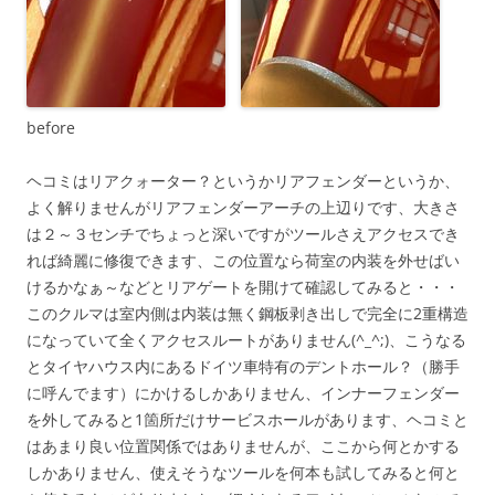
before
ヘコミはリアクォーター？というかリアフェンダーというか、
よく解りませんがリアフェンダーアーチの上辺りです、大きさ
は２～３センチでちょっと深いですがツールさえアクセスでき
れば綺麗に修復できます、この位置なら荷室の内装を外せばい
けるかなぁ～などとリアゲートを開けて確認してみると・・・
このクルマは室内側は内装は無く鋼板剥き出しで完全に2重構造
になっていて全くアクセスルートがありません(^_^;)、こうなる
とタイヤハウス内にあるドイツ車特有のデントホール？（勝手
に呼んでます）にかけるしかありません、インナーフェンダー
を外してみると1箇所だけサービスホールがあります、ヘコミと
はあまり良い位置関係ではありませんが、ここから何とかする
しかありません、使えそうなツールを何本も試してみると何と