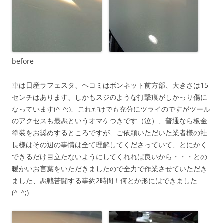
before
車は日産ラフェスタ、ヘコミはボンネット前方部、大きさは15
センチはあります、しかもスジのような打撃痕がしかっり傷に
なっています(^_^;)、これだけでも充分にツライのですがツール
のアクセスも最悪というオマケつきです（泣）、普通なら板金
塗装をお奨めするところですが、ご依頼いただいた業者様の社
長様はその辺の事情は全て理解してくださっていて、とにかく
できるだけ目立たないようにしてくれれば良いから・・・との
暖かいお言葉をいただきましたので全力で作業させていただき
ました、悪戦苦闘する事約2時間！何とか形にはできました
(^_^;)