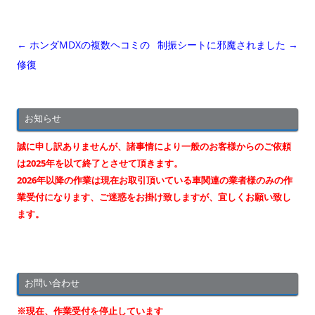
投
←
ホンダMDXの複数ヘコミの
制振シートに邪魔されました
→
稿
修復
ナ
ビ
お知らせ
ゲ
ー
誠に申し訳ありませんが、諸事情により一般のお客様からのご依頼
シ
は2025年を以て終了とさせて頂きます。
2026年以降の作業は現在お取引頂いている車関連の業者様のみの作
ョ
業受付になります、ご迷惑をお掛け致しますが、宜しくお願い致し
ン
ます。
お問い合わせ
※現在、作業受付を停止しています