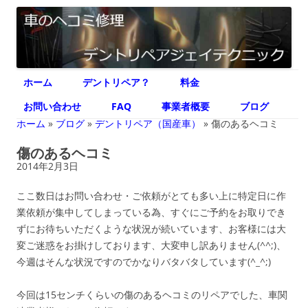
デントリペア ジェイテクニック
車のヘコミ修理専門 神奈川県横浜市 デントリペア ジェイテクニック
コ
ホーム
デントリペア？
料金
ン
テ
ン
お問い合わせ
FAQ
事業者概要
ブログ
ツ
へ
ホーム
»
ブログ
»
デントリペア（国産車）
»
傷のあるヘコミ
ス
キ
傷のあるヘコミ
ッ
プ
2014年2月3日
ここ数日はお問い合わせ・ご依頼がとても多い上に特定日に作
業依頼が集中してしまっている為、すぐにご予約をお取りでき
ずにお待ちいただくような状況が続いています、お客様には大
変ご迷惑をお掛けしております、大変申し訳ありません(^^;)、
今週はそんな状況ですのでかなりバタバタしています(^_^;)
今回は15センチくらいの傷のあるヘコミのリペアでした、車関