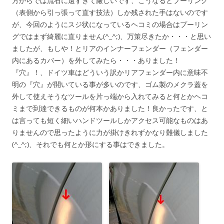
方からでは流石に遠すぎて厳しいです、こうなるとプーリング
（表側から引っ張って直す技法）しか残された手はないのです
が、今回のようにスジ状になっているヘコミの場合はプーリン
グではまず綺麗に直りません(^_^;)、万策尽きたか・・・と思い
ましたが、もしや！とリアのインナーフェンダー（フェンダー
内にあるカバー）を外してみたら・・・ありました！
『穴』！、ドイツ車はどういう訳かリアフェンダー内に意味不
明の『穴』が開いている事が多いのです、ゴム製のメクラ蓋を
外して使えそうなツールを片っ端から入れてみると何とかヘコ
ミまで到達できるものが何本かありました！良かったです、と
は言っても短く細いハンドツールしかアクセス可能なものはあ
りませんので思ったように力が掛けきれずかなり難儀しました
(^_^;)、それでも何とか形にする事はできました。