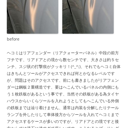
before
ヘコミはリアフェンダー（リアクォーターパネル）中段の前方
フチです、リアドアとの境から数センチです、大きさは約５セ
ンチ、スジ状の打撃痕がクッキリ！(^_^;)、それでもヘコミ自体
はきちんとツールがアクセスできれば何とかなるレベルです
が、問題はそのアクセスです、前にも書きましたがリアフェン
ダーは鋼板２重構造です、要はへこんでいるパネルの内側にも
う１枚鉄板があるという事です、当然その鉄板がある為タイヤ
ハウスからいくらツールを入れようとしてもへこんでいる外側
の鉄板までは辿り着けません、通常は内装を分解したりテール
ランプを外したりして車体後方からツールを入れてヘコミまで
アクセスするケースが多いのですが、リアドアとの境ですと後