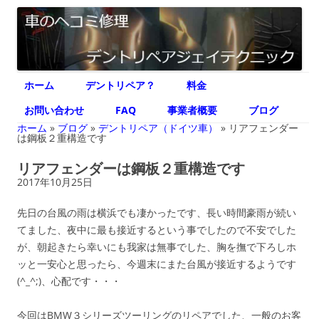
デントリペア ジェイテクニック
車のヘコミ修理専門 神奈川県横浜市 デントリペア ジェイテクニック
コ
ホーム
デントリペア？
料金
ン
テ
ン
お問い合わせ
FAQ
事業者概要
ブログ
ツ
へ
ホーム
»
ブログ
»
デントリペア（ドイツ車）
»
リアフェンダー
ス
は鋼板２重構造です
キ
ッ
リアフェンダーは鋼板２重構造です
プ
2017年10月25日
先日の台風の雨は横浜でも凄かったです、長い時間豪雨が続い
てました、夜中に最も接近するという事でしたので不安でした
が、朝起きたら幸いにも我家は無事でした、胸を撫で下ろしホ
ッと一安心と思ったら、今週末にまた台風が接近するようです
(^_^;)、心配です・・・
今回はBMW３シリーズツーリングのリペアでした、一般のお客