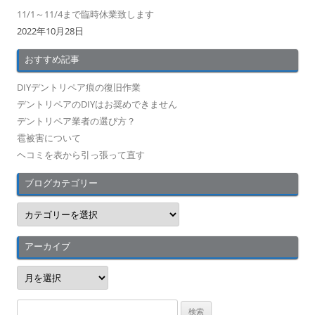
11/1～11/4まで臨時休業致します
2022年10月28日
おすすめ記事
DIYデントリペア痕の復旧作業
デントリペアのDIYはお奨めできません
デントリペア業者の選び方？
雹被害について
ヘコミを表から引っ張って直す
ブログカテゴリー
ブ
ロ
グ
カ
テ
アーカイブ
ゴ
リ
ア
ー
ー
カ
イ
検
ブ