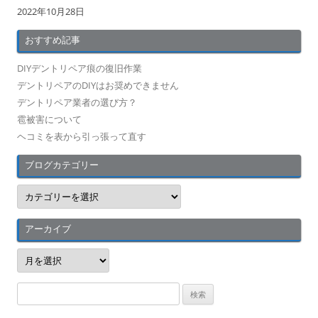
2022年10月28日
おすすめ記事
DIYデントリペア痕の復旧作業
デントリペアのDIYはお奨めできません
デントリペア業者の選び方？
雹被害について
ヘコミを表から引っ張って直す
ブログカテゴリー
ブ
ロ
グ
カ
テ
アーカイブ
ゴ
リ
ア
ー
ー
カ
イ
検
ブ
索