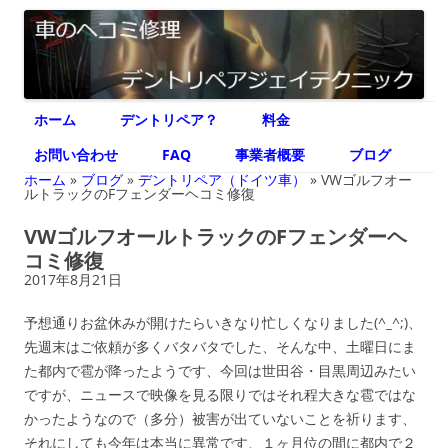
デントリペア ジェイテクニック
車のヘコミ修理専門 神奈川県横浜市 デントリペア ジェイテクニック
コ
ホーム
デントリペア？
料金
ン
テ
ン
お問い合わせ
FAQ
事業者概要
ブログ
ツ
へ
ホーム
»
ブログ
»
デントリペア（ドイツ車）
»
VWゴルフオー
ス
ルトラックのFフェンダーヘコミ修復
キ
ッ
VWゴルフオールトラックのFフェンダーヘ
プ
コミ修復
2017年8月21日
予想通りお盆休みが開けたらいきなり忙しくなりました(^_^;)、
先週末はご依頼が多くバタバタでした、そんな中、土曜日にま
た都内で雹が降ったようです、今回は世田谷・目黒周辺みたい
ですが、ニュースで映像を見る限りではそれ程大きな雹ではな
かったようなので（多分）被害が出ていないことを祈ります、
それにしても今年は本当に異常です、１ヶ月位の間に都内で２