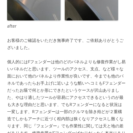
after
お客様のご確認をいただき無事終了です、ご依頼ありがとうご
ざいました。
個人的にはFフェンダーは他のどのパネルよりも修復作業がし易
いパネルだと思います、ツールのアクセス、支点、など様々な
面において他のパネルより作業性が良いです、今までも他のパ
ネルであったらお手上げに近いような酷いヘコミもFフェンダー
だったお蔭で何とか形にできたというケースが沢山ありまし
た、やはり適したツールが容易にアクセスできるというのが最
も大きな理由だと思います、でもRフェンダーになると状況は
一変します、Rフェンダーは一部のクルマを除き殆どが２重構
造でしかもアーチに近づく程内部は狭くなりアクセスし難くな
ります、同じ『フェンダー』でも作業性に関しては天と地の差
があります、修復作業がFフェンダーばかりだったら本当にあり