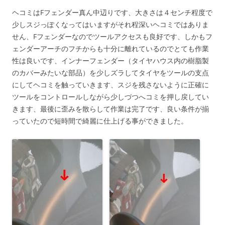
ヘコミはFフェンダー真ん中辺りです、大きさは４センチ程度で
少しスジっぽくなってはいますがそれ程深いヘコミではありま
せん、Fフェンダーなのでツールアクセスも良好です、しかもフ
ェンダーアーチのフチからも十分に離れているのでとても作業
性は良いです、インナーフェンダー（タイヤハウス内の樹脂製
のカバーみたいな部品）を少しズラしてタイヤをツールの支点
にしてヘコミを触っていきます、スジを残さないように正確に
ツールをコントロールしながら少しづつへコミを押し戻してい
きます、最後に歪みを散らして作業は完了です、良い条件が揃
っていたので短時間で綺麗に仕上げる事ができました。