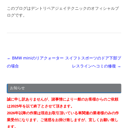
このブログはデントリペアジェイテクニックのオフィシャルブ
ログです。
投
←
BMW miniのリアクォーター
スイフトスポーツのドア下部プ
稿
の場合
レスラインヘコミの修復
→
ナ
ビ
お知らせ
ゲ
ー
誠に申し訳ありませんが、諸事情により一般のお客様からのご依頼
シ
は2025年を以て終了とさせて頂きます。
2026年以降の作業は現在お取引頂いている車関連の業者様のみの作
ョ
業受付になります、ご迷惑をお掛け致しますが、宜しくお願い致し
ン
ます。