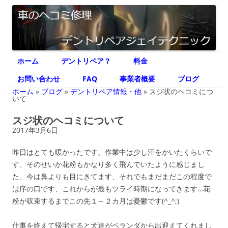
デントリペア ジェイテクニック
車のヘコミ修理専門 神奈川県横浜市 デントリペア ジェイテクニック
コ
ホーム
デントリペア？
料金
ン
テ
ン
お問い合わせ
FAQ
事業者概要
ブログ
ツ
へ
ホーム
»
ブログ
»
デントリペア情報・他
»
スジ状のヘコミにつ
ス
いて
キ
ッ
スジ状のヘコミについて
プ
2017年3月6日
昨日はとても暖かったです、作業中は少し汗をかいたくらいで
す、そのせいか花粉もかなり多く飛んでいたように感じまし
た、今は鼻よりも目にきてます、それでもまだまだこの程度で
は序の口です、これからが最もツライ時期になってきます…花
粉が収束するまでこの先１～２カ月は憂鬱です(^_^;)
仕事を終えて帰宅すると犬達がベランダから出迎えてくれまし