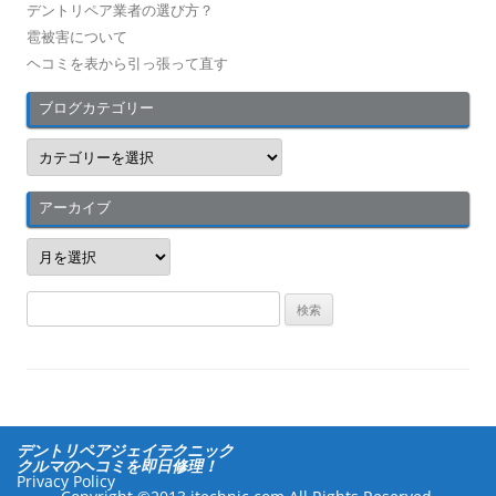
デントリペア業者の選び方？
雹被害について
ヘコミを表から引っ張って直す
ブログカテゴリー
ブ
ロ
グ
カ
テ
アーカイブ
ゴ
リ
ア
ー
ー
カ
イ
検
ブ
索
:
デントリペアジェイテクニック
クルマのヘコミを即日修理！
Privacy Policy