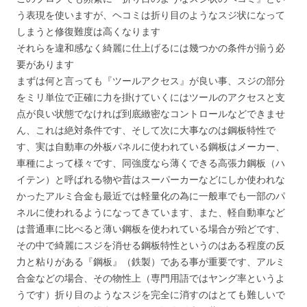
う表現を使いますが、ヘコミは折り目のようなスジ状になって
しまうと修復難度は高くなります
それらを違和感なく綺麗に仕上げるには幾つかの条件が揃う必
要があります
まずは何と言っても『ツールアクセス』が良い事、スジの部分
をミリ単位で正確に力を掛けていくにはツールのアクセスと支
点が良い状態でなければ到底緻密なコントロールなどできませ
ん、これは絶対条件です、そして次に大事なのは鋼板特性で
す、実は自動車の外板パネルに使われている鋼板はメーカー、
車種によって様々です、同強度なら薄くできる高張力鋼板（ハ
イテン）と呼ばれる物や昔はスーパーカーなどにしか使われな
かったアルミ合金も最近では軽量化の為に一般車でも一部のパ
ネルに使われるようになってきています、また、軽自動車など
は普通車に比べると薄い鋼板を使われている場合が殆どです、
その中で綺麗にスジを消せる鋼板特性というのはある程度の反
力と粘りがある『鋼板』（鉄製）である事が重要です、アルミ
合金などの場合、その物性上（専門用語ではヤング率というよ
うです）折り目のようなスジを完全に消すのはとても難しいで