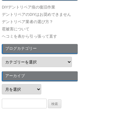
DIYデントリペア痕の復旧作業
デントリペアのDIYはお奨めできません
デントリペア業者の選び方？
雹被害について
ヘコミを表から引っ張って直す
ブログカテゴリー
ブ
ロ
グ
カ
テ
アーカイブ
ゴ
リ
ア
ー
ー
カ
イ
検
ブ
索
: