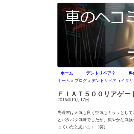
車のヘコミ修理専門 神奈川県横浜市 デント
デントリペア ジェ
ホーム
デントリペア？
料
ホーム
»
ブログ
»
デントリペア（イタリ
ＦＩＡＴ５００リアゲー
2016年10月17日
先週末は天気も良く空気もカラッとして
とバタバタ気味でしたが、爽やかな気候
っていたと思います（笑）