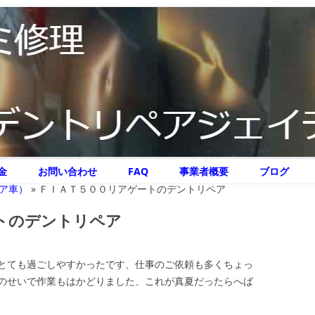
リペア ジェイテクニック
イテクニック
コ
金
お問い合わせ
FAQ
事業者概要
ブログ
ン
テ
ア車）
»
ＦＩＡＴ５００リアゲートのデントリペア
ン
ツ
へ
トのデントリペア
ス
キ
ッ
プ
とても過ごしやすかったです、仕事のご依頼も多くちょっ
のせいで作業もはかどりました、これが真夏だったらへば