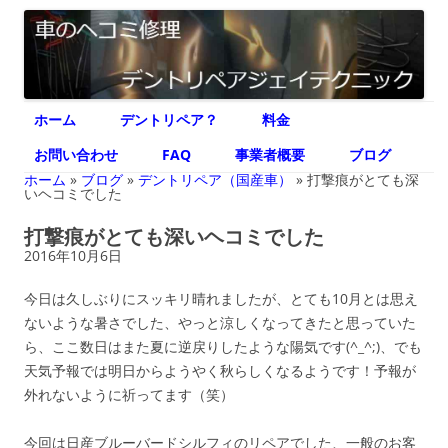
デントリペア ジェイテクニック
車のヘコミ修理専門 神奈川県横浜市 デントリペア ジェイテクニック
コ
ホーム
デントリペア？
料金
ン
テ
ン
お問い合わせ
FAQ
事業者概要
ブログ
ツ
へ
ホーム
»
ブログ
»
デントリペア（国産車）
»
打撃痕がとても深
ス
いヘコミでした
キ
ッ
打撃痕がとても深いヘコミでした
プ
2016年10月6日
今日は久しぶりにスッキリ晴れましたが、とても10月とは思え
ないような暑さでした、やっと涼しくなってきたと思っていた
ら、ここ数日はまた夏に逆戻りしたような陽気です(^_^;)、でも
天気予報では明日からようやく秋らしくなるようです！予報が
外れないように祈ってます（笑）
今回は日産ブルーバードシルフィのリペアでした、一般のお客