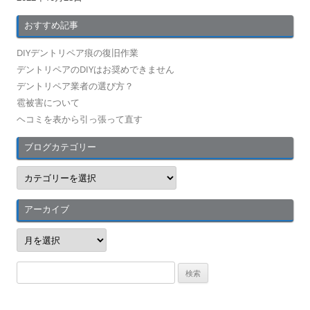
おすすめ記事
DIYデントリペア痕の復旧作業
デントリペアのDIYはお奨めできません
デントリペア業者の選び方？
雹被害について
ヘコミを表から引っ張って直す
ブログカテゴリー
ブ
ロ
グ
カ
テ
アーカイブ
ゴ
リ
ア
ー
ー
カ
イ
検
ブ
索
: