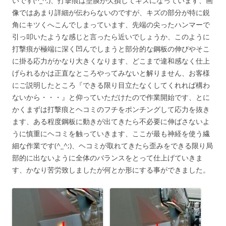
いです(^_^;)、打撃痕は塗膜が欠損してキズになっています、画
像ではあまり詳細が伝わらないのですが、キズの部分が特に鋭
角にキツくへこんでしまっています、先端の尖ったハンマーで
引っ叩いたような感じと言ったら近いでしょうか、このように
打撃痕が極端に深く凹んでしまうと部分的な鋼板の伸びやそこ
に掛る応力がかなり大きくなります、どこまで違和感なく仕上
げられるかは正直なところやってみないと解りません、お客様
にご説明したところ『できる限り目立たなくしてくれれば構わ
ないから・・・』と仰っていただけたので作業開始です、とに
かくまずは打撃痕とヘコミのフチをポンチングして応力を抜き
ます、ある程度鋼板に動きが出てきたら不必要に伸ばさないよ
うに慎重にヘコミを触っていきます、ここが最も神経を使う繊
細な作業です(^_^;)、ヘコミが取れてきたら歪みをできる限り局
部的に出ないように全体のバランスをとって仕上げていきま
す、かなり苦労致しましたが何とか形にする事ができました。