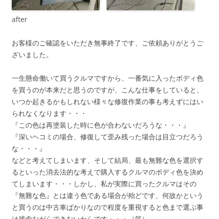
after
お客様のご確認をいただき無事終了です、ご依頼ありがとうご
ざいました。
一生懸命働いて買うクルマですから、一番気に入ったボディ色
を買うのが本来だと思うのですが、こんな仕事をしていると、
いつか起きるかもしれない様々な修復作業の事も考えずにはい
られなくなります・・・
『この色は再塗装した時に色が合わないだろうな・・・』
『深いヘコミの場合、修復して歪み残った場合は目立つだろう
な・・・』
などと考えてしまいます、そして結局、最も無難な色を選択す
るといった消去法的な考えで購入するクルマのボディ色を決め
てしまいます・・・しかし、私が実際に買ったクルマはその
『無難な色』とは違う色である場合が殆どです、何故かという
と買うのは中古車ばかりなので程度を重視すると色まで選ぶ事
は残念ながらできないからです・・・（笑）