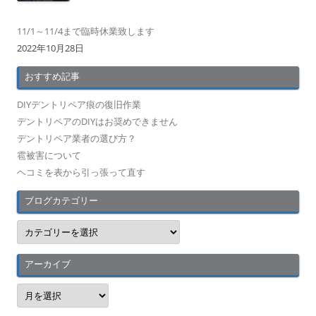
11/1～11/4まで臨時休業致します
2022年10月28日
おすすめ記事
DIYデントリペア痕の復旧作業
デントリペアのDIYはお奨めできません
デントリペア業者の選び方？
雹被害について
ヘコミを表から引っ張って直す
ブログカテゴリー
ブ
ロ
グ
カ
テ
アーカイブ
ゴ
リ
ア
ー
ー
カ