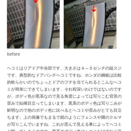
before
ヘコミはリアドア中央部です、大きさは４～５センチの縦スジ
です、典型的なドアパンチヘコミですね、ホンダの鋼板は比較
的軟らかいのでちょっとドアのフチを当てられるとこんなヘコ
ミが簡単にできてしまいます、それ程深いわけではないのです
が、ボディ色が黒系なので見る角度によっては写りこむ背景の
歪みで結構目立ってしまいます、黒系のボディ色は写りこみが
鮮明なので他のボディ色に比べるとヘコミや歪みがとても目立
ちます、上の画像でもまるで鏡のようにフェンスや隣のクルマ
が写りこんでいますね、これが歪んで見える事によってヘコミ