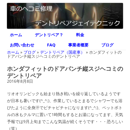
デントリペア ジェイテクニック
車のヘコミ修理専門 神奈川県横浜市 デントリペア ジェイテクニック
コ
ホーム
デントリペア？
料金
ン
テ
ン
お問い合わせ
FAQ
事業者概要
ブログ
ツ
へ
ホーム
»
ブログ
»
デントリペア（国産車）
»
ホンダフィットの
ス
ドアパンチ縦スジヘコミのデントリペア
キ
ッ
ホンダフィットのドアパンチ縦スジヘコミの
プ
デントリペア
2016年8月8日
リオオリンピックも始まり熱き戦いを繰り返しているようです
が日本も暑いです(^_^;)、作業しているとまるでシャワーでも浴
びたように全身汗でビチャビチャになります(^_^;)、ペットボト
ルの水もクルマに置いて1時間もするとお湯になってます、天気
予報では9月上旬までこんな気温が続くそうです・・・恐ろしい
（笑）