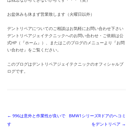
お盆休みも休まず営業致します（火曜日以外）
デントリペアについてのご相談はお気軽にお問い合わせ下さい
デントリペアジェイテクニックへのお問い合わせ・ご依頼は公
式HP（『ホーム』）、またはこのブログのメニューより『お問
い合わせ』をご覧ください。
このブログはデントリペアジェイテクニックのオフィシャルブ
ログです。
投
←
996は意外と作業性が良いで
BMW1シリーズRドアのヘコミ
稿
す
をデントリペア
→
ナ