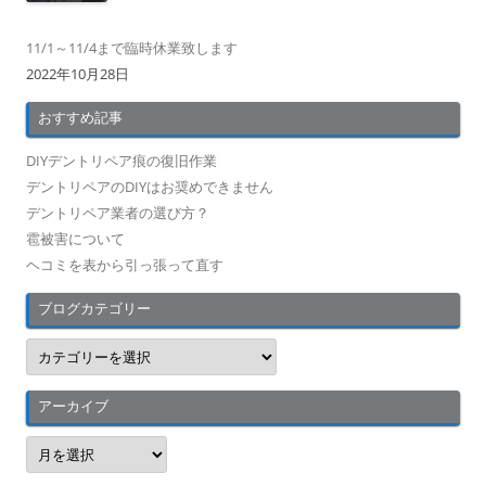
11/1～11/4まで臨時休業致します
2022年10月28日
おすすめ記事
DIYデントリペア痕の復旧作業
デントリペアのDIYはお奨めできません
デントリペア業者の選び方？
雹被害について
ヘコミを表から引っ張って直す
ブログカテゴリー
ブ
ロ
グ
カ
テ
アーカイブ
ゴ
リ
ア
ー
ー
カ