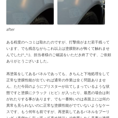
after
ある程度のヘコミは取れたのですが、打撃痕がまだ若干残って
います、でも残念ながらこれ以上は塗膜割れが怖くて触れませ
んでした(^_^;)、担当者様のご確認をいただき終了です、ご依頼
ありがとうございました。
再塗装をしてあるパネルであっても、きちんと下地処理をして
正常な塗膜性能が出ていれば通常の作業は全く問題ありませ
ん、ただ今回のようにブリスターが出てしまっているような状
態ですと塗膜にクラック（ヒビ）が入ったり、最悪の場合は剥
がれたりする事があります、でも一番怖いのは表面上には何の
異常も見られないのに正常な塗膜性能がでていないようなケー
スです、もう何年も前ですが、再塗装してあるパネルをプーリ
ング（表側から引っ張って直す技法）で作業したら見事に塗膜