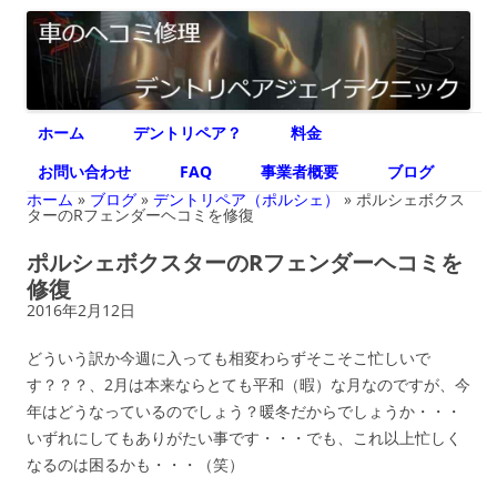
デントリペア ジェイテクニック
車のヘコミ修理専門 神奈川県横浜市 デントリペア ジェイテクニック
コ
ホーム
デントリペア？
料金
ン
テ
ン
お問い合わせ
FAQ
事業者概要
ブログ
ツ
へ
ホーム
»
ブログ
»
デントリペア（ポルシェ）
»
ポルシェボクス
ス
ターのRフェンダーヘコミを修復
キ
ッ
ポルシェボクスターのRフェンダーヘコミを
プ
修復
2016年2月12日
どういう訳か今週に入っても相変わらずそこそこ忙しいで
す？？？、2月は本来ならとても平和（暇）な月なのですが、今
年はどうなっているのでしょう？暖冬だからでしょうか・・・
いずれにしてもありがたい事です・・・でも、これ以上忙しく
なるのは困るかも・・・（笑）