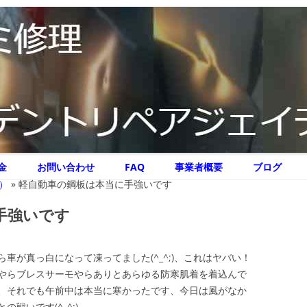
リペア ジェイテクニック
イテクニック
コ
金
お問い合わせ
FAQ
事業者概要
ブログ
ン
テ
）
»
軽自動車の鋼板は本当に手強いです
ン
ツ
へ
手強いです
ス
キ
ッ
プ
車が真っ白になって凍ってました(^_^;)、これはヤバい！
やらブレスサーモやらありとあらゆる防寒肌着を着込んで
、それでも午前中は本当に寒かったです、今日は風がなか
戦いです(^_^;)