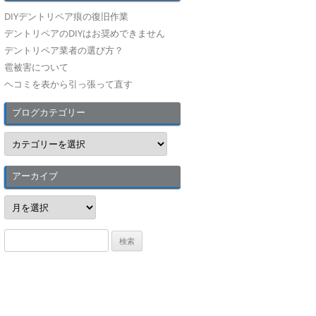
DIYデントリペア痕の復旧作業
デントリペアのDIYはお奨めできません
デントリペア業者の選び方？
雹被害について
ヘコミを表から引っ張って直す
ブログカテゴリー
ブ
ロ
グ
カ
テ
アーカイブ
ゴ
リ
ア
ー
ー
カ
イ
検
ブ
索
: