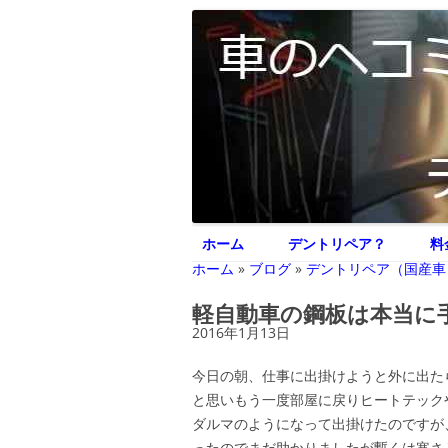
車のヘコミ修理専門 神奈川県横浜市 デント
デントリペア ジェ
ホーム
デントリペア？
料
ホーム
»
ブログ
»
デントリペア（国産車
軽自動車の鋼板は本当に
2016年1月13日
今日の朝、仕事に出掛けようと外に出たら
と思いもう一度部屋に戻りヒートテック
ダルマのようになって出掛けたのですが
ったのでまだ助かりましたが暫くは寒さとの