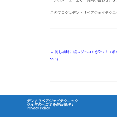
このブログはデントリペアジェイテクニ
投
←
同じ場所に縦スジヘコミが2つ！（ポ
稿
993）
ナ
ビ
ゲ
ー
シ
デントリペアジェイテクニック
ョ
クルマのヘコミを即日修理！
Privacy Policy
ン