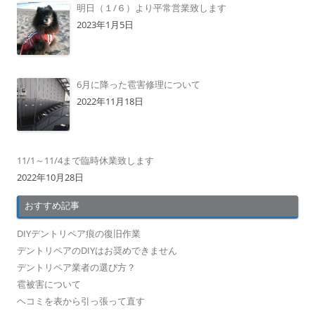
明日（１/６）より平常営業致します
2023年1月5日
6月に降った雹害修理について
2022年11月18日
11/1～11/4まで臨時休業致します
2022年10月28日
おすすめ記事
DIYデントリペア痕の復旧作業
デントリペアのDIYはお奨めできません
デントリペア業者の選び方？
雹被害について
ヘコミを表から引っ張って直す