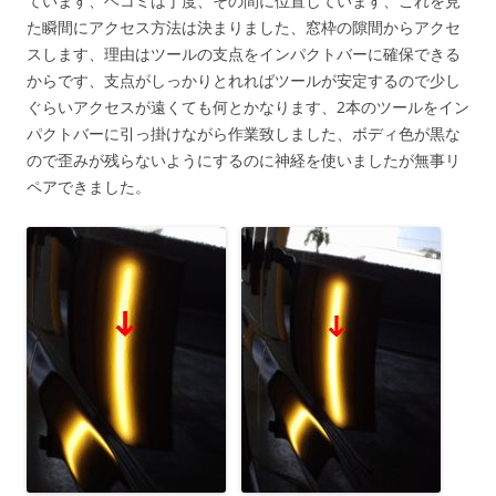
ています、ヘコミは丁度、その間に位置しています、これを見
た瞬間にアクセス方法は決まりました、窓枠の隙間からアクセ
スします、理由はツールの支点をインパクトバーに確保できる
からです、支点がしっかりとれればツールが安定するので少し
ぐらいアクセスが遠くても何とかなります、2本のツールをイン
パクトバーに引っ掛けながら作業致しました、ボディ色が黒な
ので歪みが残らないようにするのに神経を使いましたが無事リ
ペアできました。