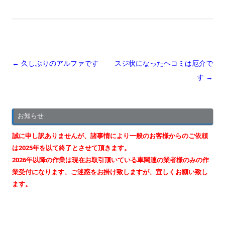
投
←
久しぶりのアルファです
スジ状になったヘコミは厄介で
稿
す
→
ナ
ビ
お知らせ
ゲ
ー
誠に申し訳ありませんが、諸事情により一般のお客様からのご依頼
シ
は2025年を以て終了とさせて頂きます。
2026年以降の作業は現在お取引頂いている車関連の業者様のみの作
ョ
業受付になります、ご迷惑をお掛け致しますが、宜しくお願い致し
ン
ます。