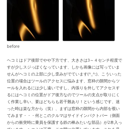
before
ヘコミはドア後部でやや下方です、大きさは3～４センチ程度で
すが少しスジっぽくなっています、しかも画像には写っていま
せんがヘコミの上部に少し歪みがでています(^_^;)、こういった
位置の場合はツールのアクセスに悩みます、窓枠の隙間からツ
ールを入れるには少し遠いですし、内張りを外してアクセスす
るにはヘコミの位置がドア後方なのでツールの支点が取りにく
く作業し辛い、要はどちらも若干難あり！という感じです、迷
った時は楽な方から（笑）、まずは窓枠の隙間から内部を覗い
てみます・・・何とこのクルマはサイドインパクトバー（側面
からの衝突時に乗員を保護する鉄の棒みたいな部品）が2本入っ