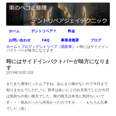
デントリペア ジェイテクニック
車のヘコミ修理専門 神奈川県横浜市 デントリペア ジェイテクニック
コ
ホーム
デントリペア？
料金
ン
テ
ン
お問い合わせ
FAQ
事業者概要
ブログ
ツ
へ
ホーム
»
ブログ
»
デントリペア（国産車）
»
時にはサイドイン
ス
パクトバーが味方になります
キ
ッ
時にはサイドインパクトバーが味方になりま
プ
す
2015年10月12日
またまた連休だったんですね、あんまり縁がないので今日まで
知りませんでした(^_^;)、前半はあいにくのお天気でしたが今日
は気持ちの良い晴天でした、秋の晴天は本当に気持ちいいで
す・・・休みだったら尚良かったのですが・・・もちろん仕事
でした（笑）。