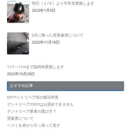
明日（１/６）より平常営業致します
2023年1月5日
6月に降った雹害修理について
2022年11月18日
11/1～11/4まで臨時休業致します
2022年10月28日
おすすめ記事
DIYデントリペア痕の復旧作業
デントリペアのDIYはお奨めできません
デントリペア業者の選び方？
雹被害について
ヘコミを表から引っ張って直す