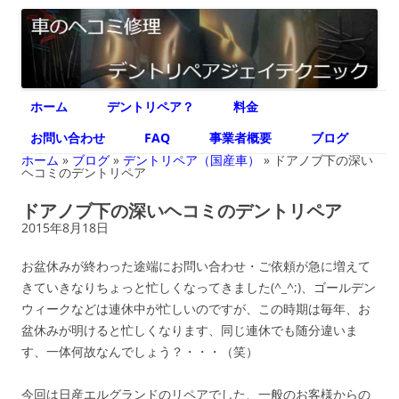
デントリペア ジェイテクニック
車のヘコミ修理専門 神奈川県横浜市 デントリペア ジェイテクニック
コ
ホーム
デントリペア？
料金
ン
テ
ン
お問い合わせ
FAQ
事業者概要
ブログ
ツ
へ
ホーム
»
ブログ
»
デントリペア（国産車）
»
ドアノブ下の深い
ス
ヘコミのデントリペア
キ
ッ
ドアノブ下の深いヘコミのデントリペア
プ
2015年8月18日
お盆休みが終わった途端にお問い合わせ・ご依頼が急に増えて
きていきなりちょっと忙しくなってきました(^_^;)、ゴールデン
ウィークなどは連休中が忙しいのですが、この時期は毎年、お
盆休みが明けると忙しくなります、同じ連休でも随分違いま
す、一体何故なんでしょう？・・・（笑）
今回は日産エルグランドのリペアでした、一般のお客様からの