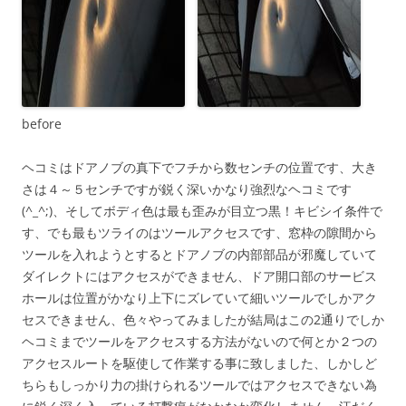
before
ヘコミはドアノブの真下でフチから数センチの位置です、大き
さは４～５センチですが鋭く深いかなり強烈なヘコミです
(^_^;)、そしてボディ色は最も歪みが目立つ黒！キビシイ条件で
す、でも最もツライのはツールアクセスです、窓枠の隙間から
ツールを入れようとするとドアノブの内部部品が邪魔していて
ダイレクトにはアクセスができません、ドア開口部のサービス
ホールは位置がかなり上下にズレていて細いツールでしかアク
セスできません、色々やってみましたが結局はこの2通りでしか
ヘコミまでツールをアクセスする方法がないので何とか２つの
アクセスルートを駆使して作業する事に致しました、しかしど
ちらもしっかり力の掛けられるツールではアクセスできない為