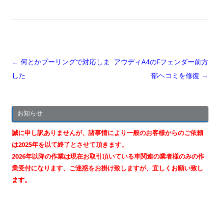
投
←
何とかプーリングで対応しま
アウディA4のFフェンダー前方
稿
した
部ヘコミを修復
→
ナ
ビ
お知らせ
ゲ
ー
誠に申し訳ありませんが、諸事情により一般のお客様からのご依頼
シ
は2025年を以て終了とさせて頂きます。
2026年以降の作業は現在お取引頂いている車関連の業者様のみの作
ョ
業受付になります、ご迷惑をお掛け致しますが、宜しくお願い致し
ン
ます。