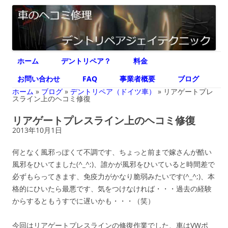
デントリペア ジェイテクニック
車のヘコミ修理専門 神奈川県横浜市 デントリペア ジェイテクニック
コ
ホーム
デントリペア？
料金
ン
テ
ン
お問い合わせ
FAQ
事業者概要
ブログ
ツ
へ
ホーム
»
ブログ
»
デントリペア（ドイツ車）
»
リアゲートプレ
ス
スライン上のヘコミ修復
キ
ッ
リアゲートプレスライン上のヘコミ修復
プ
2013年10月1日
何となく風邪っぽくて不調です、ちょっと前まで嫁さんが酷い
風邪をひいてました(^_^;)、誰かが風邪をひいていると時間差で
必ずもらってきます、免疫力がかなり脆弱みたいです(^_^;)、本
格的にひいたら最悪です、気をつけなければ・・・過去の経験
からするともうすでに遅いかも・・・（笑）
今回はリアゲートプレスラインの修復作業でした、車はVWポ