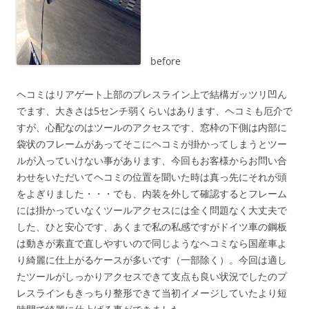
before
ヘコミはリアゲート上部のプレスライン上で結構ガッツリ凹ん
でます、大きさは5センチ弱くらいはあります、ヘコミも厄介で
すが、心配なのはツールのアクセスです、窓枠の下側は内部に
袋状のフレームがあってそこにヘコミが掛かってしまうとツー
ルが入っていけない事があります、今回もお客様からお問い合
わせをいただいてヘコミの位置を聞いた時は真っ先にそれが頭
をよぎりました・・・でも、内装を外して確認するとフレーム
には掛かっていなくツールアクセスには全く問題なく大丈夫で
した、ひと安心です、あくまで私の私感ですがドイツ車の鋼板
は動きが素直で直しやすいので同じようなヘコミなら国産車よ
り綺麗に仕上がるケースが多いです（一部除く）。今回は適し
たツールがしっかりアクセスできて支点も良い状況でしたのプ
レスラインもきっちり整形できて当初イメージしていたより短