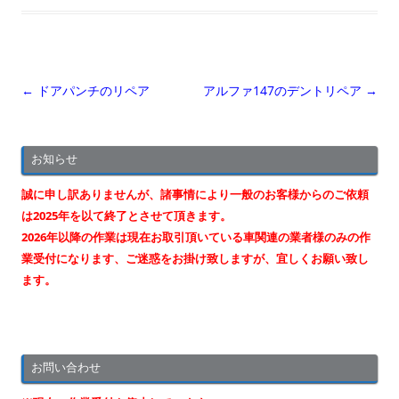
投
←
ドアパンチのリペア
アルファ147のデントリペア
→
稿
ナ
お知らせ
ビ
ゲ
誠に申し訳ありませんが、諸事情により一般のお客様からのご依頼
ー
は2025年を以て終了とさせて頂きます。
2026年以降の作業は現在お取引頂いている車関連の業者様のみの作
シ
業受付になります、ご迷惑をお掛け致しますが、宜しくお願い致し
ョ
ます。
ン
お問い合わせ