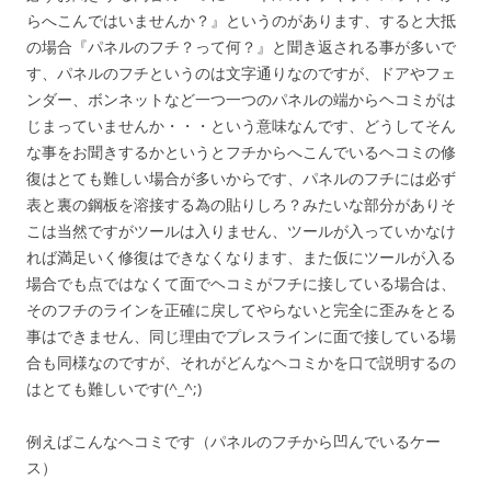
らへこんではいませんか？』というのがあります、すると大抵
の場合『パネルのフチ？って何？』と聞き返される事が多いで
す、パネルのフチというのは文字通りなのですが、ドアやフェ
ンダー、ボンネットなど一つ一つのパネルの端からヘコミがは
じまっていませんか・・・という意味なんです、どうしてそん
な事をお聞きするかというとフチからへこんでいるヘコミの修
復はとても難しい場合が多いからです、パネルのフチには必ず
表と裏の鋼板を溶接する為の貼りしろ？みたいな部分がありそ
こは当然ですがツールは入りません、ツールが入っていかなけ
れば満足いく修復はできなくなります、また仮にツールが入る
場合でも点ではなくて面でヘコミがフチに接している場合は、
そのフチのラインを正確に戻してやらないと完全に歪みをとる
事はできません、同じ理由でプレスラインに面で接している場
合も同様なのですが、それがどんなヘコミかを口で説明するの
はとても難しいです(^_^;)
例えばこんなヘコミです（パネルのフチから凹んでいるケー
ス）