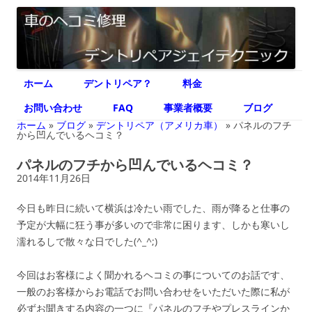
デントリペア ジェイテクニック
車のヘコミ修理専門 神奈川県横浜市 デントリペア ジェイテクニック
コ
ホーム
デントリペア？
料金
ン
テ
ン
お問い合わせ
FAQ
事業者概要
ブログ
ツ
へ
ホーム
»
ブログ
»
デントリペア（アメリカ車）
»
パネルのフチ
ス
から凹んでいるヘコミ？
キ
ッ
パネルのフチから凹んでいるヘコミ？
プ
2014年11月26日
今日も昨日に続いて横浜は冷たい雨でした、雨が降ると仕事の
予定が大幅に狂う事が多いので非常に困ります、しかも寒いし
濡れるしで散々な日でした(^_^;)
今回はお客様によく聞かれるヘコミの事についてのお話です、
一般のお客様からお電話でお問い合わせをいただいた際に私が
必ずお聞きする内容の一つに『パネルのフチやプレスラインか