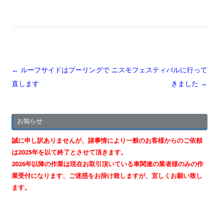
投
←
ルーフサイドはプーリングで
ニスモフェスティバルに行って
稿
直します
きました
→
ナ
ビ
お知らせ
ゲ
ー
誠に申し訳ありませんが、諸事情により一般のお客様からのご依頼
シ
は2025年を以て終了とさせて頂きます。
2026年以降の作業は現在お取引頂いている車関連の業者様のみの作
ョ
業受付になります、ご迷惑をお掛け致しますが、宜しくお願い致し
ン
ます。