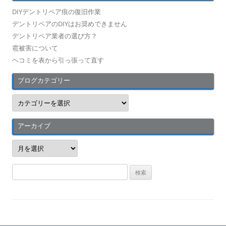
DIYデントリペア痕の復旧作業
デントリペアのDIYはお奨めできません
デントリペア業者の選び方？
雹被害について
ヘコミを表から引っ張って直す
ブログカテゴリー
ブ
ロ
グ
カ
テ
アーカイブ
ゴ
リ
ア
ー
ー
カ
イ
検
ブ
索
: