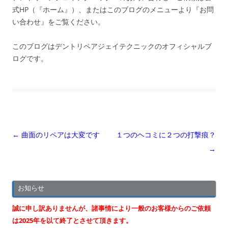
式HP（『ホーム』）、またはこのブログのメニューより『お問
い合わせ』をご覧ください。
このブログはデントリペアジェイテクニックのオフィシャルブ
ログです。
投
←
曲面のリペアは大変です
１つのヘコミに２つの打撃痕？
稿
→
ナ
ビ
お知らせ
ゲ
ー
誠に申し訳ありませんが、諸事情により一般のお客様からのご依頼
シ
は2025年を以て終了とさせて頂きます。