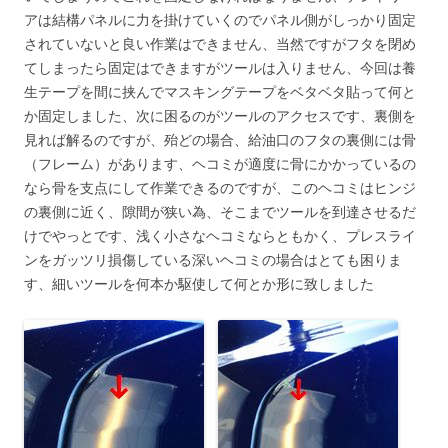
アは結構パネルに力を掛けていくのでパネル側がしっかり固定
されていないと良い作業はできません、当然ですがフタを閉め
てしまったら固定はできますがツールは入りません、今回は養
生テープを間に挟んでマスキングテープをベタベタ貼って何と
か固定しました、次に困るのがツールのアクセスです、裏側を
見れば解るのですが、殆どの場合、給油口のフタの裏側には骨
（フレーム）があります、ヘコミが適度に骨にかかっているの
なら骨を支点にして作業できるのですが、このヘコミはヒンジ
の裏側に近く、隙間が狭い為、そこまでツールを到達させるだ
けでやっとです、浅く小さなヘコミならともかく、プレスライ
ンをガッツリ損傷している深いヘコミの場合はとても困りま
す、細いツールを何本か駆使して何とか形に致しました