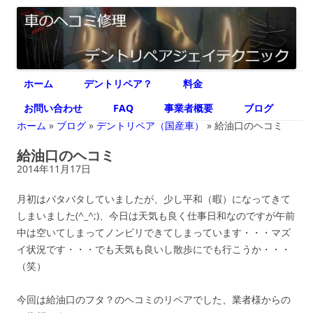
デントリペア ジェイテクニック
車のヘコミ修理専門 神奈川県横浜市 デントリペア ジェイテクニック
コ
ホーム
デントリペア？
料金
ン
テ
ン
お問い合わせ
FAQ
事業者概要
ブログ
ツ
へ
ホーム
»
ブログ
»
デントリペア（国産車）
»
給油口のヘコミ
ス
キ
給油口のヘコミ
ッ
プ
2014年11月17日
月初はバタバタしていましたが、少し平和（暇）になってきて
しまいました(^_^;)、今日は天気も良く仕事日和なのですが午前
中は空いてしまってノンビリできてしまっています・・・マズ
イ状況です・・・でも天気も良いし散歩にでも行こうか・・・
（笑）
今回は給油口のフタ？のヘコミのリペアでした、業者様からの