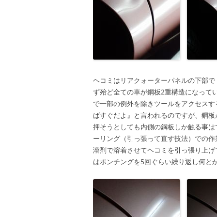
ヘコミはリアクォーターパネルの下部で
ず殆ど全ての車が鋼板2重構造になって
で一部の例外を除きツールをアクセスす
ばすぐだよ』と言われるのですが、鋼板
押そうとしても内側の鋼板しか触る事は
ーリング（引っ張って直す技法）での作
溶剤で溶着させてヘコミを引っ張り上げ
はポンチングを5回ぐらい繰り返し何と