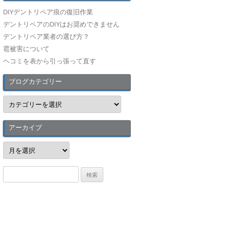
DIYデントリペア痕の復旧作業
デントリペアのDIYはお奨めできません
デントリペア業者の選び方？
雹被害について
ヘコミを表から引っ張って直す
ブログカテゴリー
ブ
ロ
グ
カ
テ
アーカイブ
ゴ
リ
ア
ー
ー
カ
イ
検
ブ
索
: