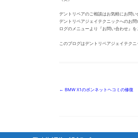
デントリペアのご相談はお気軽にお問い
デントリペアジェイテクニックへのお問
ログのメニューより『お問い合わせ』を
このブログはデントリペアジェイテクニ
投
←
BMW X1のボンネットヘコミの修復
稿
ナ
ビ
ゲ
ー