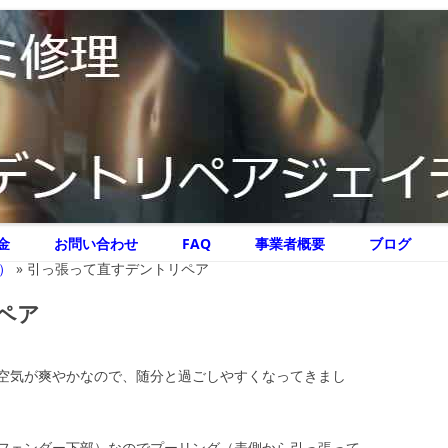
リペア ジェイテクニック
イテクニック
コ
金
お問い合わせ
FAQ
事業者概要
ブログ
ン
テ
）
»
引っ張って直すデントリペア
ン
ツ
へ
ペア
ス
キ
ッ
プ
空気が爽やかなので、随分と過ごしやすくなってきまし
フェンダー下部）なのでプーリング（表側から引っ張って