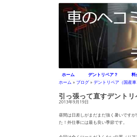
車のヘコミ修理専門 神奈川県横浜市 デント
デントリペア ジェ
ホーム
デントリペア？
料
ホーム
»
ブログ
»
デントリペア（国産車
引っ張って直すデントリ
2013年9月19日
昼間は日差しがまだまだ強く暑いですが
た！外仕事には最も良い季節です。
今回は全くツールが入らない位置（リア