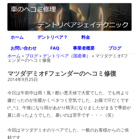
デントリペア ジェイテクニック
車のヘコミ修理専門 神奈川県横浜市 デントリペア ジェイテクニック
コ
ホーム
デントリペア？
料金
ン
テ
ン
お問い合わせ
FAQ
事業者概要
ブログ
ツ
へ
ホーム
»
ブログ
»
デントリペア（国産車）
»
マツダデミオFフ
ス
ェンダーのヘコミ修復
キ
ッ
マツダデミオFフェンダーのヘコミ修復
プ
2014年9月25日
今日は午前中は雨！風！酷い悪天候で大変でした、でも何より
嫌だったのが生暖かくベタつく空気でした、お蔭で汗だくです
(^_^;)、午後になり雨があがり晴天になりましたがまるで季節が
夏に戻ったようでした、暑いのは苦手です・・・（笑）
今回はマツダデミオのリペアでした、一般のお客様からのご依
頼です