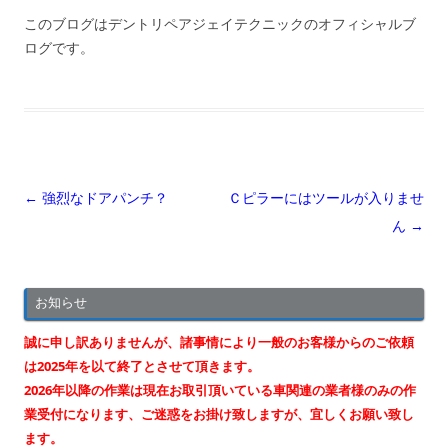
このブログはデントリペアジェイテクニックのオフィシャルブ
ログです。
投
←
強烈なドアパンチ？
Ｃピラーにはツールが入りませ
稿
ん
→
ナ
ビ
お知らせ
ゲ
ー
誠に申し訳ありませんが、諸事情により一般のお客様からのご依頼
シ
は2025年を以て終了とさせて頂きます。
2026年以降の作業は現在お取引頂いている車関連の業者様のみの作
ョ
業受付になります、ご迷惑をお掛け致しますが、宜しくお願い致し
ン
ます。