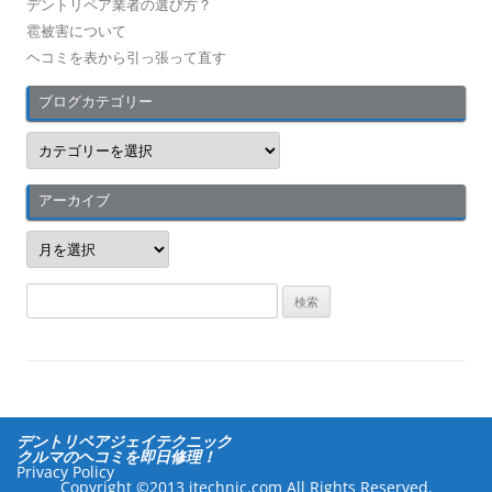
デントリペア業者の選び方？
雹被害について
ヘコミを表から引っ張って直す
ブログカテゴリー
ブ
ロ
グ
カ
テ
アーカイブ
ゴ
リ
ア
ー
ー
カ
イ
検
ブ
索
:
デントリペアジェイテクニック
クルマのヘコミを即日修理！
Privacy Policy
Copyright ©2013 jtechnic.com All Rights Reserved.