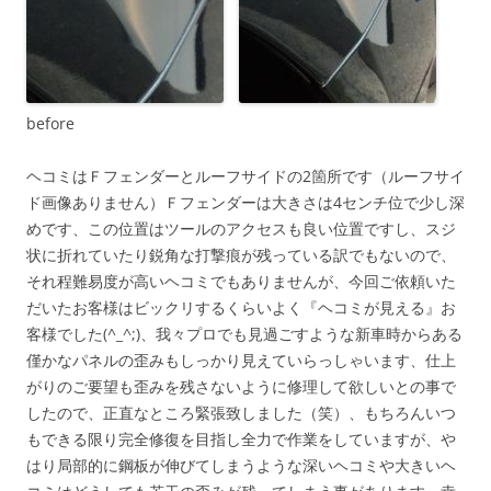
before
ヘコミはＦフェンダーとルーフサイドの2箇所です（ルーフサイ
ド画像ありません）Ｆフェンダーは大きさは4センチ位で少し深
めです、この位置はツールのアクセスも良い位置ですし、スジ
状に折れていたり鋭角な打撃痕が残っている訳でもないので、
それ程難易度が高いヘコミでもありませんが、今回ご依頼いた
だいたお客様はビックリするくらいよく『ヘコミが見える』お
客様でした(^_^;)、我々プロでも見過ごすような新車時からある
僅かなパネルの歪みもしっかり見えていらっしゃいます、仕上
がりのご要望も歪みを残さないように修理して欲しいとの事で
したので、正直なところ緊張致しました（笑）、もちろんいつ
もできる限り完全修復を目指し全力で作業をしていますが、や
はり局部的に鋼板が伸びてしまうような深いヘコミや大きいヘ