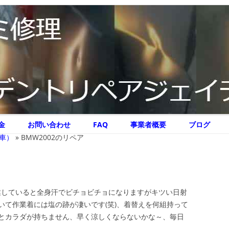
リペア ジェイテクニック
イテクニック
コ
金
お問い合わせ
FAQ
事業者概要
ブログ
ン
テ
車）
»
BMW2002のリペア
ン
ツ
へ
ス
キ
ッ
プ
、作業していると全身汗でビチョビチョになりますがキツい日射
いて作業着には塩の跡が凄いです(笑)、着替えを何組持って
とカラダが持ちません、早く涼しくならないかな～、毎日