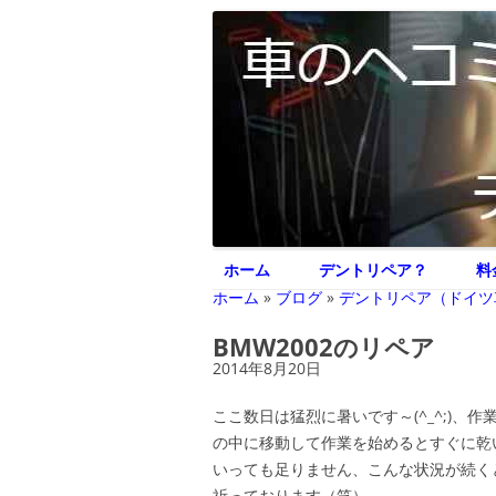
車のヘコミ修理専門 神奈川県横浜市 デント
デントリペア ジェ
ホーム
デントリペア？
料
ホーム
»
ブログ
»
デントリペア（ドイツ
BMW2002のリペア
2014年8月20日
ここ数日は猛烈に暑いです～(^_^;)
の中に移動して作業を始めるとすぐに乾
いっても足りません、こんな状況が続く
祈っております（笑）