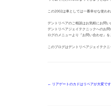
この2002は車としては一番幸せな使わ
デントリペアのご相談はお気軽にお問い
デントリペアジェイテクニックへのお問
ログのメニューより『お問い合わせ』を
このブログはデントリペアジェイテクニ
投
←
リアゲートのカドはリペアが大変です
稿
ナ
ビ