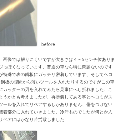
before
、画像では解りにくいですが大きさは４～5センチ位ありま
ジっぽくなっています、普通の車なら特に問題ないのです
が特殊で表の鋼板にガッチリ密着しています、そしてヘコ
は骨と鋼板の隙間から薄いツールを入れたりするのですがこの車
にカッターの刃を入れてみたら見事にへし折れました、こ
ようかとも考えましたが、再塗装してある事とヘコミがス
ツールを入れてリペアするしかありません、傷をつけない
接着部分に入れていきました、冷汗ものでしたが何とか入
リペアにはかなり苦労致しました