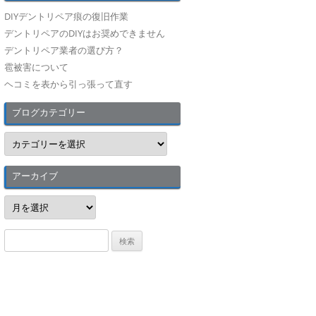
DIYデントリペア痕の復旧作業
デントリペアのDIYはお奨めできません
デントリペア業者の選び方？
雹被害について
ヘコミを表から引っ張って直す
ブログカテゴリー
ブ
ロ
グ
カ
テ
アーカイブ
ゴ
リ
ア
ー
ー
カ
イ
検
ブ
索
: