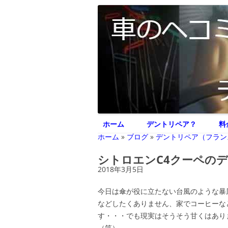
車のヘコミ修理専門 神奈川県横浜市 デント
デントリペア ジェ
ホーム
デントリペア？
料
ホーム
»
ブログ
»
デントリペア（フラン
シトロエンC4クーペの
2018年3月5日
今日は傘が役に立たない台風のような暴風
などしたくありません、家でコーヒーな
す・・・でも現実はそうそう甘くはあり
（笑）