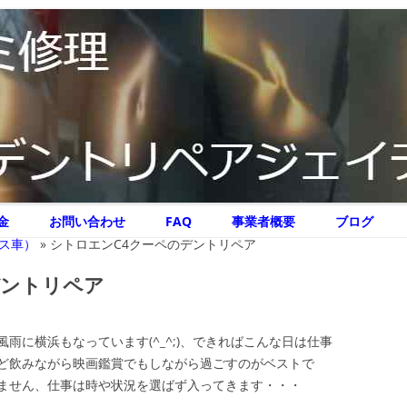
リペア ジェイテクニック
イテクニック
コ
金
お問い合わせ
FAQ
事業者概要
ブログ
ン
テ
ス車）
»
シトロエンC4クーペのデントリペア
ン
ツ
へ
デントリペア
ス
キ
ッ
プ
雨に横浜もなっています(^_^;)、できればこんな日は仕事
ど飲みながら映画鑑賞でもしながら過ごすのがベストで
ません、仕事は時や状況を選ばず入ってきます・・・