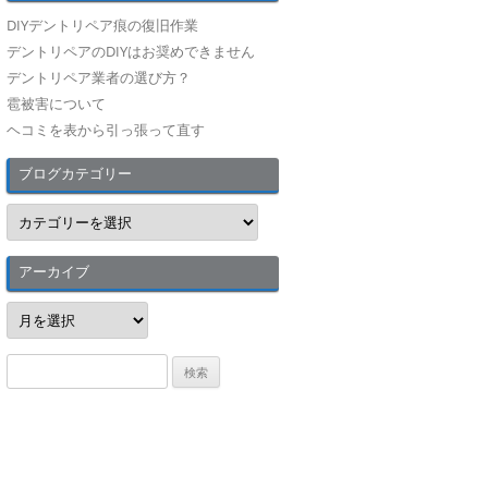
DIYデントリペア痕の復旧作業
デントリペアのDIYはお奨めできません
デントリペア業者の選び方？
雹被害について
ヘコミを表から引っ張って直す
ブログカテゴリー
ブ
ロ
グ
カ
テ
アーカイブ
ゴ
リ
ア
ー
ー
カ
イ
検
ブ
索
: