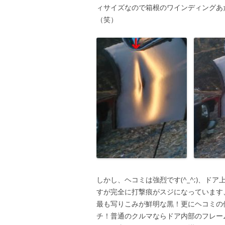
ィサイズなので箱根のワインディングあ
（笑）
しかし、ヘコミは強烈です(^_^;)、
すが完全に打撃痕がスジになっています
最も写りこみが鮮明な黒！更にヘコミの
チ！普通のクルマならドア内部のフレー