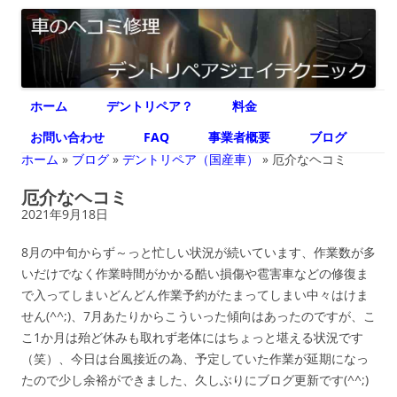
デントリペア ジェイテクニック
車のヘコミ修理専門 神奈川県横浜市 デントリペア ジェイテクニック
コ
ホーム
デントリペア？
料金
ン
テ
ン
お問い合わせ
FAQ
事業者概要
ブログ
ツ
へ
ホーム
»
ブログ
»
デントリペア（国産車）
»
厄介なヘコミ
ス
キ
厄介なヘコミ
ッ
プ
2021年9月18日
8月の中旬からず～っと忙しい状況が続いています、作業数が多
いだけでなく作業時間がかかる酷い損傷や雹害車などの修復ま
で入ってしまいどんどん作業予約がたまってしまい中々はけま
せん(^^;)、7月あたりからこういった傾向はあったのですが、こ
こ1か月は殆ど休みも取れず老体にはちょっと堪える状況です
（笑）、今日は台風接近の為、予定していた作業が延期になっ
たので少し余裕ができました、久しぶりにブログ更新です(^^;)