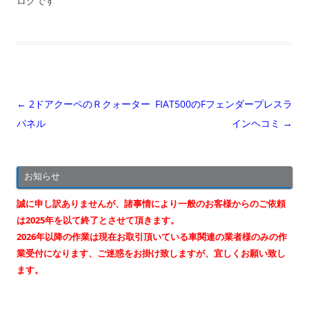
ログです
投
←
2ドアクーペのＲクォーター
FIAT500のFフェンダープレスラ
稿
パネル
インヘコミ
→
ナ
ビ
お知らせ
ゲ
ー
誠に申し訳ありませんが、諸事情により一般のお客様からのご依頼
シ
は2025年を以て終了とさせて頂きます。
2026年以降の作業は現在お取引頂いている車関連の業者様のみの作
ョ
業受付になります、ご迷惑をお掛け致しますが、宜しくお願い致し
ン
ます。