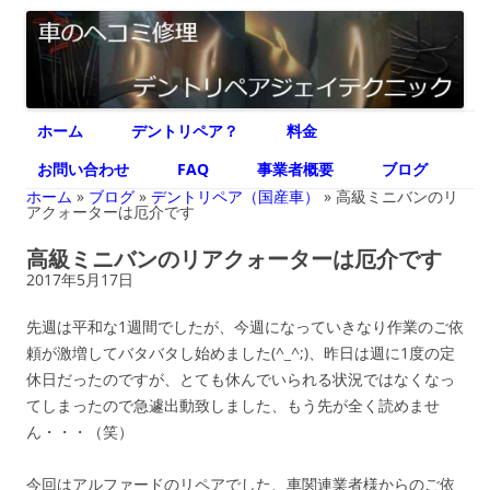
デントリペア ジェイテクニック
車のヘコミ修理専門 神奈川県横浜市 デントリペア ジェイテクニック
コ
ホーム
デントリペア？
料金
ン
テ
ン
お問い合わせ
FAQ
事業者概要
ブログ
ツ
へ
ホーム
»
ブログ
»
デントリペア（国産車）
»
高級ミニバンのリ
ス
アクォーターは厄介です
キ
ッ
高級ミニバンのリアクォーターは厄介です
プ
2017年5月17日
先週は平和な1週間でしたが、今週になっていきなり作業のご依
頼が激増してバタバタし始めました(^_^;)、昨日は週に1度の定
休日だったのですが、とても休んでいられる状況ではなくなっ
てしまったので急遽出動致しました、もう先が全く読めませ
ん・・・（笑）
今回はアルファードのリペアでした、車関連業者様からのご依