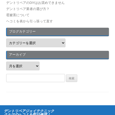
デントリペアのDIYはお奨めできません
デントリペア業者の選び方？
雹被害について
ヘコミを表から引っ張って直す
ブログカテゴリー
ブ
ロ
グ
カ
テ
アーカイブ
ゴ
リ
ア
ー
ー
カ
イ
検
ブ
索
:
デントリペアジェイテクニック
クルマのヘコミを即日修理！