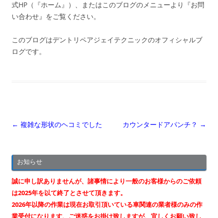
式HP（『ホーム』）、またはこのブログのメニューより『お問
い合わせ』をご覧ください。
このブログはデントリペアジェイテクニックのオフィシャルブ
ログです。
投
←
複雑な形状のヘコミでした
カウンタードアパンチ？
→
稿
ナ
お知らせ
ビ
ゲ
誠に申し訳ありませんが、諸事情により一般のお客様からのご依頼
ー
は2025年を以て終了とさせて頂きます。
2026年以降の作業は現在お取引頂いている車関連の業者様のみの作
シ
業受付になります、ご迷惑をお掛け致しますが、宜しくお願い致し