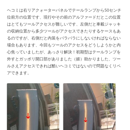
ヘコミは右リアクォーターパネルでテールランプから50センチ
位前方の位置です、現行やその前のアルファードだとこの位置
はとてもツールアクセスが難しいです、左側だと車載ジャッキ
の収納位置から多少ツールがアクセスできたりするケースもあ
るのですが、右側だと内装をバラバラにしないければならない
場合もあります、今回もツールのアクセスをどうしようかと内
心焦っていましたが、あっさり解決！初期型はテールランプを
外すとガッポリ開口部がありました（嬉）助かりました、ツー
ルさえアクセスできれば酷いヘコミではないので問題なくリペ
アできます。