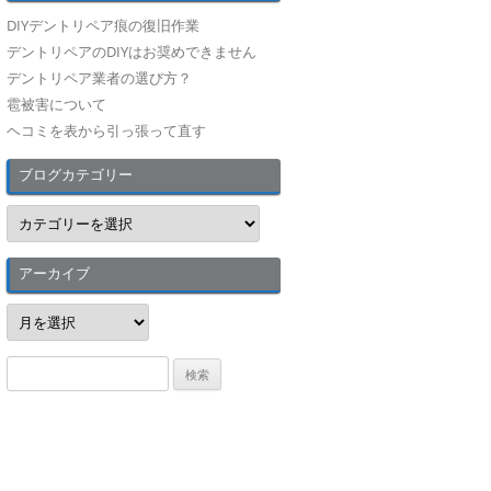
DIYデントリペア痕の復旧作業
デントリペアのDIYはお奨めできません
デントリペア業者の選び方？
雹被害について
ヘコミを表から引っ張って直す
ブログカテゴリー
ブ
ロ
グ
カ
テ
アーカイブ
ゴ
リ
ア
ー
ー
カ
イ
検
ブ
索
: