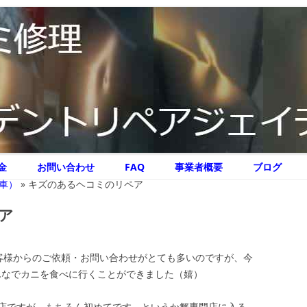
リペア ジェイテクニック
イテクニック
コ
金
お問い合わせ
FAQ
事業者概要
ブログ
ン
テ
車）
»
キズのあるヘコミのリペア
ン
ツ
へ
ア
ス
キ
ッ
プ
客様からのご依頼・お問い合わせがとても多いのですが、今
でみんなでカニを食べに行くことができました（嬉）
店ですが、もちろん初めてです、というか蟹専門店に入る