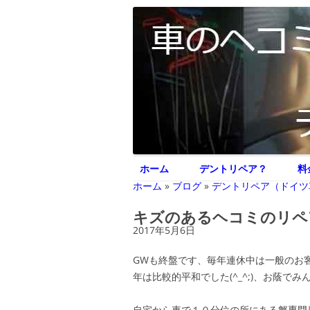
車のヘコミ修理専門 神奈川県横浜市 デント
デントリペア ジェ
ホーム
デントリペア？
料
ホーム
»
ブログ
»
デントリペア（ドイツ
キズのあるヘコミのリペ
2017年5月6日
GWも終盤です、毎年連休中は一般のお
年は比較的平和でした(^_^;)、お蔭
自宅から車で１０分位の所にある蟹専門