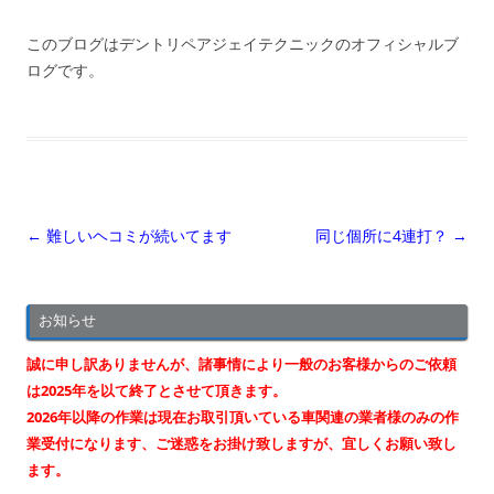
このブログはデントリペアジェイテクニックのオフィシャルブ
ログです。
投
←
難しいヘコミが続いてます
同じ個所に4連打？
→
稿
ナ
お知らせ
ビ
ゲ
誠に申し訳ありませんが、諸事情により一般のお客様からのご依頼
ー
は2025年を以て終了とさせて頂きます。
2026年以降の作業は現在お取引頂いている車関連の業者様のみの作
シ
業受付になります、ご迷惑をお掛け致しますが、宜しくお願い致し
ョ
ます。
ン