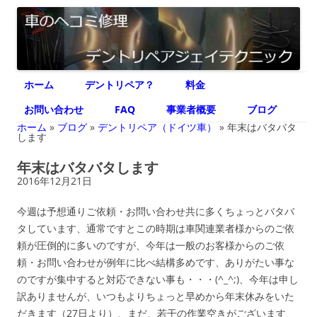
デントリペア ジェイテクニック
車のヘコミ修理専門 神奈川県横浜市 デントリペア ジェイテクニック
コ
ホーム
デントリペア？
料金
ン
テ
ン
お問い合わせ
FAQ
事業者概要
ブログ
ツ
へ
ホーム
»
ブログ
»
デントリペア（ドイツ車）
»
年末はバタバタ
ス
します
キ
ッ
年末はバタバタします
プ
2016年12月21日
今週は予想通りご依頼・お問い合わせ共に多くちょっとバタバ
タしています、通常ですとこの時期は車関連業者様からのご依
頼が圧倒的に多いのですが、今年は一般のお客様からのご依
頼・お問い合わせが例年に比べ結構多めです、ありがたい事な
のですが集中すると対応できない事も・・・(^_^;)、今年は申し
訳ありませんが、いつもよりちょっと早めから年末休みをいた
だきます（27日より）、まだ、若干の作業空きがございます