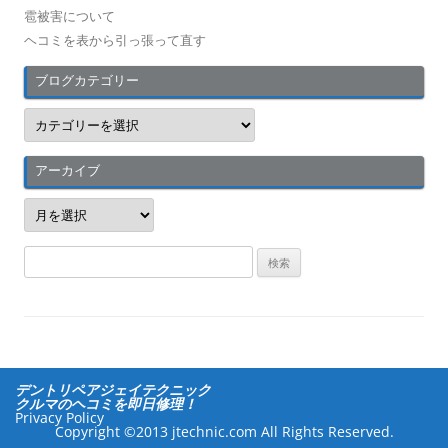
雹被害について
ヘコミを表から引っ張って直す
ブログカテゴリー
ブ
ロ
グ
カ
テ
アーカイブ
ゴ
リ
ア
ー
ー
カ
イ
検
ブ
索
:
デントリペアジェイテクニック
クルマのヘコミを即日修理！
Privacy Policy
Copyright ©2013 jtechnic.com All Rights Reserved.