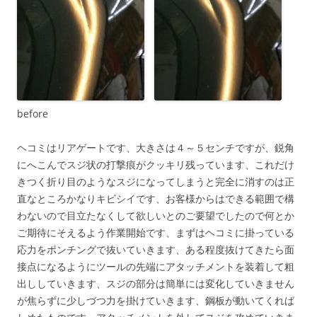
before
ヘコミはリアゲートです、大きさは４～５センチですが、鋭角
にへこんでスジ状の打撃痕がクッキリ残っています、これだけ
きつく折り目のようなスジになってしまうと完全に消すのは正
直なところかなりキビシイです、お客様からはできる範囲で構
わないので目立たなくして欲しいとのご要望でしたので何とか
ご期待にそえるよう作業開始です、まずはヘコミに掛っている
応力をポンチングで抜いていきます、ある程度抜けてきたら面
接点になるようにツールの先端にアタッチメントを装着して粗
出ししていきます、スジの部分は簡単には変化していきません
が焦らずに少しづつ力を掛けていきます、鋼板が動いてくれば