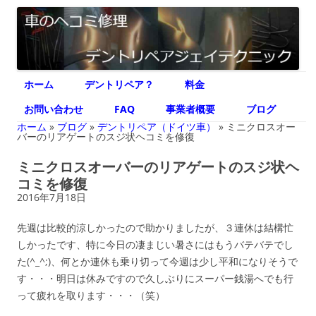
デントリペア ジェイテクニック
車のヘコミ修理専門 神奈川県横浜市 デントリペア ジェイテクニック
コ
ホーム
デントリペア？
料金
ン
テ
ン
お問い合わせ
FAQ
事業者概要
ブログ
ツ
へ
ホーム
»
ブログ
»
デントリペア（ドイツ車）
»
ミニクロスオー
ス
バーのリアゲートのスジ状ヘコミを修復
キ
ッ
ミニクロスオーバーのリアゲートのスジ状ヘ
プ
コミを修復
2016年7月18日
先週は比較的涼しかったので助かりましたが、３連休は結構忙
しかったです、特に今日の凄まじい暑さにはもうバテバテでし
た(^_^;)、何とか連休も乗り切って今週は少し平和になりそうで
す・・・明日は休みですので久しぶりにスーパー銭湯へでも行
って疲れを取ります・・・（笑）