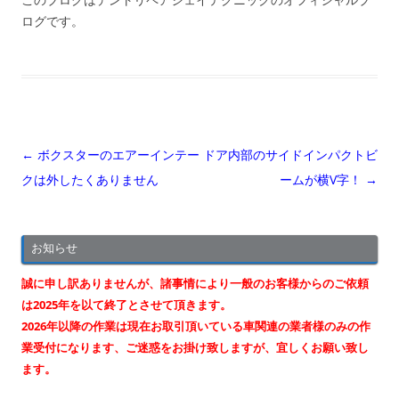
ログです。
投
←
ボクスターのエアーインテー
ドア内部のサイドインパクトビ
稿
クは外したくありません
ームが横V字！
→
ナ
ビ
お知らせ
ゲ
ー
誠に申し訳ありませんが、諸事情により一般のお客様からのご依頼
シ
は2025年を以て終了とさせて頂きます。
2026年以降の作業は現在お取引頂いている車関連の業者様のみの作
ョ
業受付になります、ご迷惑をお掛け致しますが、宜しくお願い致し
ン
ます。