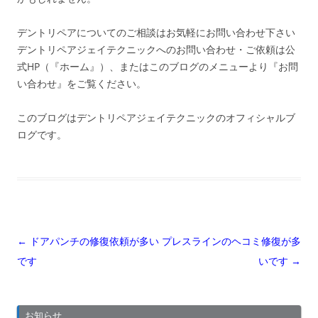
デントリペアについてのご相談はお気軽にお問い合わせ下さい
デントリペアジェイテクニックへのお問い合わせ・ご依頼は公
式HP（『ホーム』）、またはこのブログのメニューより『お問
い合わせ』をご覧ください。
このブログはデントリペアジェイテクニックのオフィシャルブ
ログです。
投
←
ドアパンチの修復依頼が多い
プレスラインのヘコミ修復が多
稿
です
いです
→
ナ
ビ
お知らせ