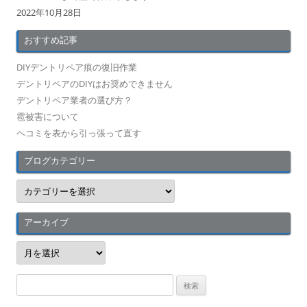
2022年10月28日
おすすめ記事
DIYデントリペア痕の復旧作業
デントリペアのDIYはお奨めできません
デントリペア業者の選び方？
雹被害について
ヘコミを表から引っ張って直す
ブログカテゴリー
ブ
ロ
グ
カ
テ
アーカイブ
ゴ
リ
ア
ー
ー
カ
イ
検
ブ
索