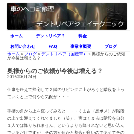
デントリペア ジェイテクニック
車のヘコミ修理専門 神奈川県横浜市 デントリペア ジェイテクニック
コ
ホーム
デントリペア？
料金
ン
テ
ン
お問い合わせ
FAQ
事業者概要
ブログ
ツ
へ
ホーム
»
ブログ
»
デントリペア（国産車）
»
奥様からのご依頼
ス
が今後は増える？
キ
ッ
奥様からのご依頼が今後は増える？
プ
2016年6月24日
仕事を終えて帰宅して２階のリビングに上がろうと階段を上っ
ていくと上で何やら気配が・・・
手摺の角から上を窺ってみると・・・くま吉（黒ポメ）が階段
の上で出迎えてくれてました（笑）、実はくま吉は階段を自分
１人では降りられません、というよりも降りれないと思い込ん
でいるだけですが、その方が何かと都合が良いのであえてその