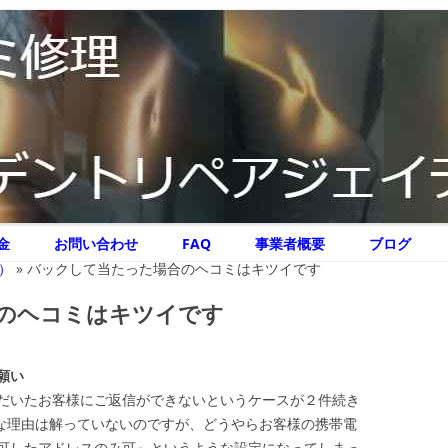
リペア ジェイテクニック
イテクニック
コ
金
お問い合わせ
FAQ
事業者概要
ブログ
ン
テ
）
»
バックして当たった場合のヘコミはキツイです
ン
ツ
へ
のヘコミはキツイです
ス
キ
ッ
プ
願い
だいたお客様にご返信ができないというケースが２件続き
確な理由は解っていないのですが、どうやらお客様の携帯電
可したアドレスのみ可』というような設定になってしまっ