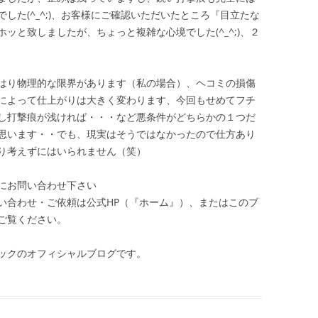
した(^_^;)、お客様にご確認いただいたところ『目立たな
ッと致しましたが、ちょっと複雑な心境でした(^_^;)、２
はり物理的な限界があります（私の場合）、ヘコミの損傷
によって仕上がりは大きく変わります、今回もせめてフチ
し打撃痕が浅ければ・・・など悪条件がどちらかの１つだ
思います・・でも、現実はそうではなかったので仕方あり
り考えずにはいられません（笑）
にお問い合わせ下さい
い合わせ・ご依頼は公式HP（『ホーム』）、またはこのブ
ご覧ください。
ックのオフィシャルブログです。