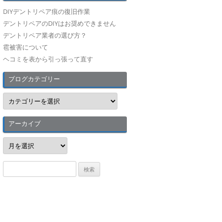
DIYデントリペア痕の復旧作業
デントリペアのDIYはお奨めできません
デントリペア業者の選び方？
雹被害について
ヘコミを表から引っ張って直す
ブログカテゴリー
ブ
ロ
グ
カ
テ
アーカイブ
ゴ
リ
ア
ー
ー
カ
イ
検
ブ
索
: