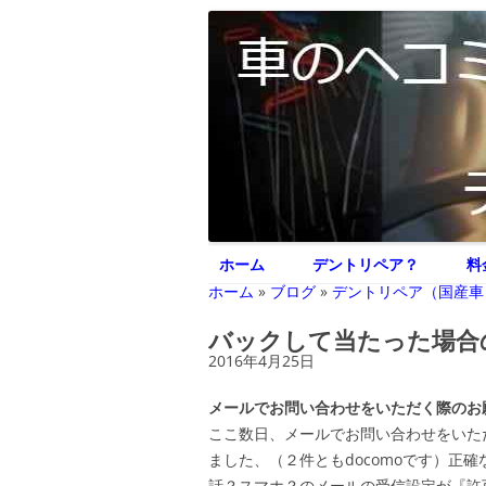
車のヘコミ修理専門 神奈川県横浜市 デント
デントリペア ジェ
ホーム
デントリペア？
料
ホーム
»
ブログ
»
デントリペア（国産車
バックして当たった場合
2016年4月25日
メールでお問い合わせをいただく際のお
ここ数日、メールでお問い合わせをいた
ました、（２件ともdocomoです）正
話？スマホ？のメールの受信設定が『許