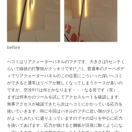
before
ヘコミはリアクォーターパネルのフチです、大きさは5センチく
らいで線状の打撃痕がクッキリです(^_^;)、普通車のクーペボデ
ィでリアクォーターパネルのこの位置にこういった深いヘコミ
ができると通常はリペアが難しくなってしまうケースが多いの
ですが、空冷911は何とかなります・・・なる筈です（笑）、
まずは何本かのツールを試してアクセスルートを確認します、
無事アクセスが確認できたら次はヘコミにかかっている応力を
抜いていきます、特に今回はパネルのフチに近い側が少しシワ
がよったみたいに盛り上っていますのでその辺りを中心に応力
を抜いてあげます、応力が抜けると鋼板が活発に動くようにな