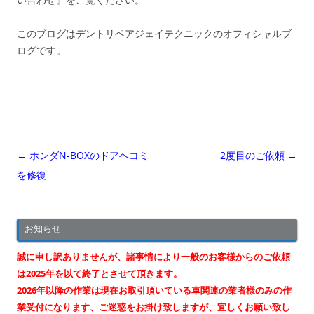
このブログはデントリペアジェイテクニックのオフィシャルブ
ログです。
投
←
ホンダN-BOXのドアヘコミ
2度目のご依頼
→
稿
を修復
ナ
ビ
お知らせ
ゲ
ー
誠に申し訳ありませんが、諸事情により一般のお客様からのご依頼
シ
は2025年を以て終了とさせて頂きます。
2026年以降の作業は現在お取引頂いている車関連の業者様のみの作
ョ
業受付になります、ご迷惑をお掛け致しますが、宜しくお願い致し
ン