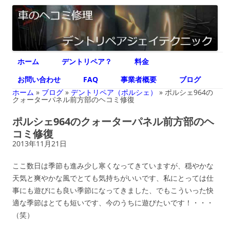
デントリペア ジェイテクニック
車のヘコミ修理専門 神奈川県横浜市 デントリペア ジェイテクニック
コ
ホーム
デントリペア？
料金
ン
テ
ン
お問い合わせ
FAQ
事業者概要
ブログ
ツ
へ
ホーム
»
ブログ
»
デントリペア（ポルシェ）
»
ポルシェ964の
ス
クォーターパネル前方部のヘコミ修復
キ
ッ
ポルシェ964のクォーターパネル前方部のヘ
プ
コミ修復
2013年11月21日
ここ数日は季節も進み少し寒くなってきていますが、穏やかな
天気と爽やかな風でとても気持ちがいいです、私にとっては仕
事にも遊びにも良い季節になってきました、でもこういった快
適な季節はとても短いです、今のうちに遊びたいです！・・・
（笑）