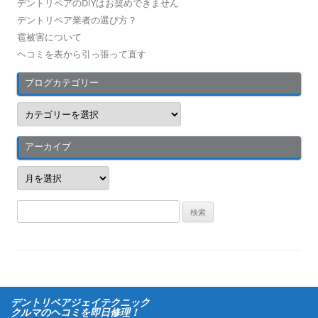
デントリペアのDIYはお奨めできません
デントリペア業者の選び方？
雹被害について
ヘコミを表から引っ張って直す
ブログカテゴリー
ブ
ロ
グ
カ
テ
アーカイブ
ゴ
リ
ア
ー
ー
カ
イ
検
ブ
索
:
デントリペアジェイテクニック
クルマのヘコミを即日修理！