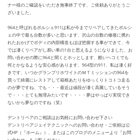
ナー様のご確認をいただき無事終了です、ご依頼ありがとうご
ざいました。
964と呼ばれるポルシェ911は私が今までリペアしてきたポルシ
ェの中で最も台数が多いと思います、沢山の台数の修復に携わ
れたおかげでボディの内部構造もほぼ把握する事ができて、今
では凄くリペアがし易い車の1台と思えるようになりました、お
問い合わせの際に964と聞くとホッとします、酷いヘコミでも
何とかなるような安心感があります、964型の911、私は凄く好
きです、いつかグランプリホワイトのＭＴミッションの964を
買って綺麗にレストアして箱根あたりをゆっくりトコトコ走る
のが夢ですね、でも・・・最近は値段が凄く高騰しているそう
で・・・とても無理みたいです・・・・夢はやっぱり実現でき
ないから夢なのですね（笑）
デントリペアのご相談はお気軽にお問い合わせ下さい
デントリペアジェイテクニックへのお問い合わせ・ご依頼は公
式HP（『ホーム』）、またはこのブログのメニューより『お問
い合わせ』をご覧ください。