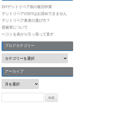
DIYデントリペア痕の復旧作業
デントリペアのDIYはお奨めできません
デントリペア業者の選び方？
雹被害について
ヘコミを表から引っ張って直す
ブログカテゴリー
ブ
ロ
グ
カ
テ
アーカイブ
ゴ
リ
ア
ー
ー
カ
イ
検
ブ
索
: