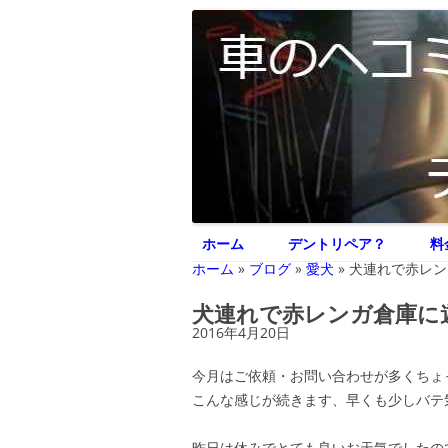
車のヘコミ修理専門 神奈川県横浜市 デント
デントリペア ジェ
ホーム
デントリペア？
料
ホーム
»
ブログ
»
愛犬
»
犬連れで赤レン
犬連れで赤レンガ倉庫に
2016年4月20日
今月はご依頼・お問い合わせが多くちょ
こんな感じが続きます、早くも少しバテ気味
昨日は休みでとても良いお天気でしたの