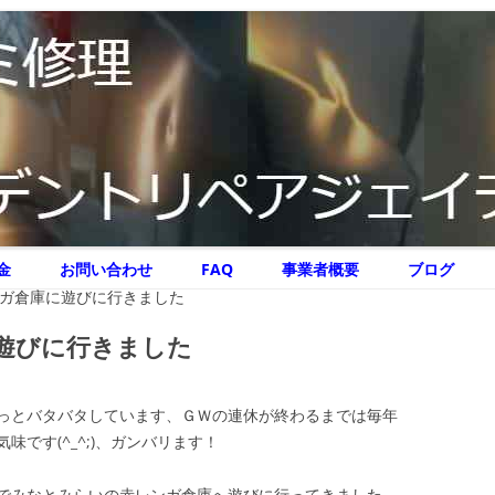
リペア ジェイテクニック
イテクニック
コ
金
お問い合わせ
FAQ
事業者概要
ブログ
ン
テ
ガ倉庫に遊びに行きました
ン
ツ
へ
遊びに行きました
ス
キ
ッ
プ
っとバタバタしています、ＧＷの連休が終わるまでは毎年
です(^_^;)、ガンバリます！
でみなとみらいの赤レンガ倉庫へ遊びに行ってきました