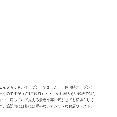
Ｅ＆ＷＡＬＫがオープンしてました、一体何時オープンし
思うのですが（約1年位前）・・・それ程大きい施設ではな
沿いに建っていて見える景色や雰囲気がとても横浜らしく
す、施設内には私には縁のないオシャレなお店やレストラ