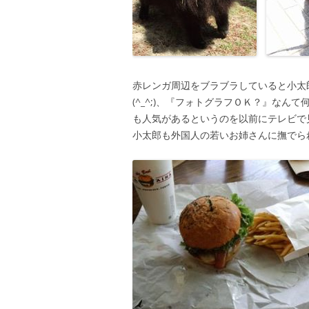
赤レンガ周辺をブラブラしていると小太
(^_^;)、『フォトグラフＯＫ？』な
も人気があるというのを以前にテレビで
小太郎も外国人の若いお姉さんに撫でら