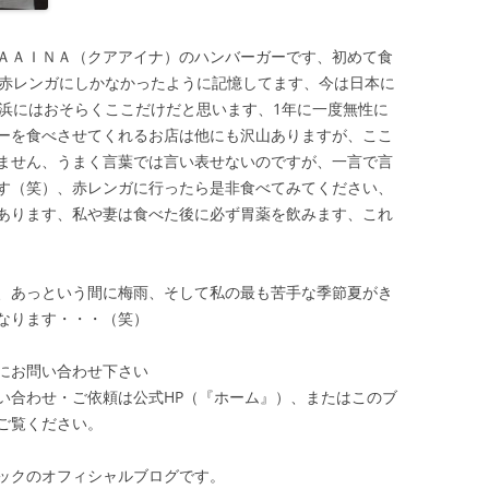
ＡＡＩＮＡ（クアアイナ）のハンバーガーです、初めて食
は赤レンガにしかなかったように記憶してます、今は日本に
横浜にはおそらくここだけだと思います、1年に一度無性に
ーを食べさせてくれるお店は他にも沢山ありますが、ここ
ません、うまく言葉では言い表せないのですが、一言で言
す（笑）、赤レンガに行ったら是非食べてみてください、
あります、私や妻は食べた後に必ず胃薬を飲みます、これ
、あっという間に梅雨、そして私の最も苦手な季節夏がき
なります・・・（笑）
にお問い合わせ下さい
い合わせ・ご依頼は公式HP（『ホーム』）、またはこのブ
ご覧ください。
ックのオフィシャルブログです。