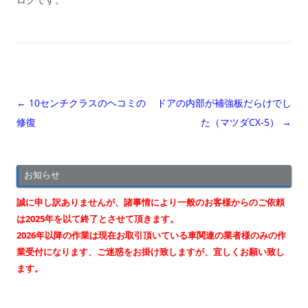
投
←
10センチクラスのヘコミの
ドアの内部が補強板だらけでし
稿
修復
た（マツダCX-5）
→
ナ
ビ
お知らせ
ゲ
ー
誠に申し訳ありませんが、諸事情により一般のお客様からのご依頼
シ
は2025年を以て終了とさせて頂きます。
2026年以降の作業は現在お取引頂いている車関連の業者様のみの作
ョ
業受付になります、ご迷惑をお掛け致しますが、宜しくお願い致し
ン
ます。