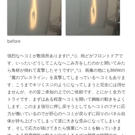
before
強烈なヘコミが数箇所あります(^_^;)、殆どがフロントドアで
す、いったいどうしてこんなへこみ方をしたのかと聞いてみた
ら角材が倒れて直撃したそうです(^_^;)、画像の他にもBMWの
『魔のプレスライン』を直撃してしまっているヘコミもありま
す、こうまでキツくスジのようになってしまうと完全には消せ
ませんが、その旨ご承知の上でのご依頼です、とにかく全力で
トライです、まずはある程度ヘコミを開いて鋼板の動きをよく
します、このまま強引に押し戻そうとしてもヘコミのフチに応
力が働いているのでが肝心のヘコミが戻らずに回りのパネル自
体が持ち上げってしまって逆に大きな歪みになってしまいま
す、そして応力が抜けてきたら慎重にヘコミを触っていきま