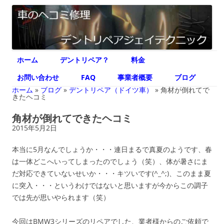
デントリペア ジェイテクニック
車のヘコミ修理専門 神奈川県横浜市 デントリペア ジェイテクニック
コ
ホーム
デントリペア？
料金
ン
テ
ン
お問い合わせ
FAQ
事業者概要
ブログ
ツ
へ
ホーム
»
ブログ
»
デントリペア（ドイツ車）
»
角材が倒れてで
ス
きたヘコミ
キ
ッ
角材が倒れてできたヘコミ
プ
2015年5月2日
本当に5月なんでしょうか・・・連日まるで真夏のようです、春
は一体どこへいってしまったのでしょう（笑）、体が暑さにま
だ対応できていないせいか・・・キツいです(^_^;)、このまま夏
に突入・・・というわけではないと思いますが今からこの調子
では先が思いやられます（笑）
今回はBMW3シリーズのリペアでした、業者様からのご依頼で