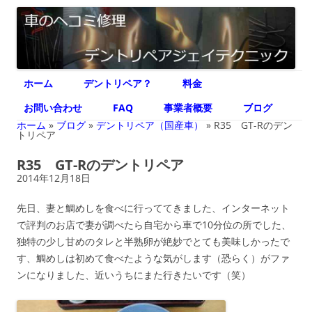
デントリペア ジェイテクニック
車のヘコミ修理専門 神奈川県横浜市 デントリペア ジェイテクニック
コ
ホーム
デントリペア？
料金
ン
テ
ン
お問い合わせ
FAQ
事業者概要
ブログ
ツ
へ
ホーム
»
ブログ
»
デントリペア（国産車）
»
R35 GT-Rのデン
ス
トリペア
キ
ッ
R35 GT-Rのデントリペア
プ
2014年12月18日
先日、妻と鯛めしを食べに行っててきました、インターネット
で評判のお店で妻が調べたら自宅から車で10分位の所でした、
独特の少し甘めのタレと半熟卵が絶妙でとても美味しかったで
す、鯛めしは初めて食べたような気がします（恐らく）がファ
ンになりました、近いうちにまた行きたいです（笑）