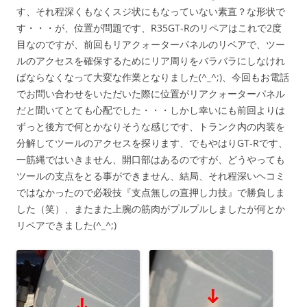
す、それ程深くもなくスジ状にもなっていない素直？な形状で
す・・・が、位置が問題です、R35GT-Rのリペアはこれで2度
目なのですが、前回もリアクォーターパネルのリペアで、ツー
ルのアクセスを確保するためにリア周りをバラバラにしなけれ
ばならなくなって大変な作業となりました(^_^;)、今回もお電話
でお問い合わせをいただいた際に位置がリアクォーターパネル
だと聞いてとても心配でした・・・しかし幸いにも前回よりは
ずっと後方で何とかなりそうな感じです、トランク内の内装を
分解してツールのアクセスを探ります、でもやはりGT-Rです、
一筋縄ではいきません、開口部はあるのですが、どうやっても
ツールの支点をとる事ができません、結局、それ程深いヘコミ
ではなかったので必殺技『支点無しの直押し力技』で勝負しま
した（笑）、またまた上腕の筋肉がプルプルしましたが何とか
リペアできました(^_^;)