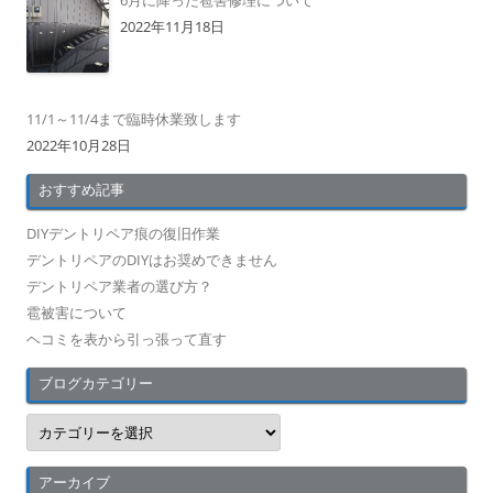
2022年11月18日
11/1～11/4まで臨時休業致します
2022年10月28日
おすすめ記事
DIYデントリペア痕の復旧作業
デントリペアのDIYはお奨めできません
デントリペア業者の選び方？
雹被害について
ヘコミを表から引っ張って直す
ブログカテゴリー
ブ
ロ
グ
カ
テ
アーカイブ