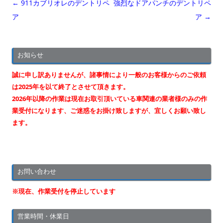
投
←
911カブリオレのデントリペ
強烈なドアパンチのデントリペ
稿
ア
ア
→
ナ
ビ
お知らせ
ゲ
ー
誠に申し訳ありませんが、諸事情により一般のお客様からのご依頼
シ
は2025年を以て終了とさせて頂きます。
2026年以降の作業は現在お取引頂いている車関連の業者様のみの作
ョ
業受付になります、ご迷惑をお掛け致しますが、宜しくお願い致し
ン
ます。
お問い合わせ
※現在、作業受付を停止しています
営業時間・休業日