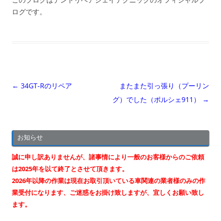
ログです。
投
←
34GT-Rのリペア
またまた引っ張り（プーリン
稿
グ）でした（ポルシェ911）
→
ナ
ビ
お知らせ
ゲ
ー
誠に申し訳ありませんが、諸事情により一般のお客様からのご依頼
シ
は2025年を以て終了とさせて頂きます。
2026年以降の作業は現在お取引頂いている車関連の業者様のみの作
ョ
業受付になります、ご迷惑をお掛け致しますが、宜しくお願い致し
ン
ます。