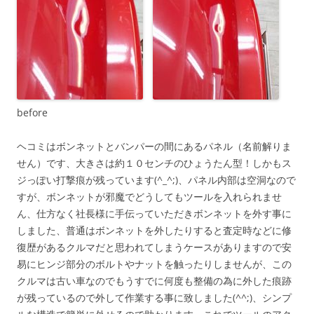
before
ヘコミはボンネットとバンパーの間にあるパネル（名前解りま
せん）です、大きさは約１０センチのひょうたん型！しかもス
ジっぽい打撃痕が残っています(^_^;)、パネル内部は空洞なので
すが、ボンネットが邪魔でどうしてもツールを入れられませ
ん、仕方なく社長様に手伝っていただきボンネットを外す事に
しました、普通はボンネットを外したりすると査定時などに修
復歴があるクルマだと思われてしまうケースがありますので安
易にヒンジ部分のボルトやナットを触ったりしませんが、この
クルマは古い車なのでもうすでに何度も整備の為に外した痕跡
が残っているので外して作業する事に致しました(^^;)、シンプ