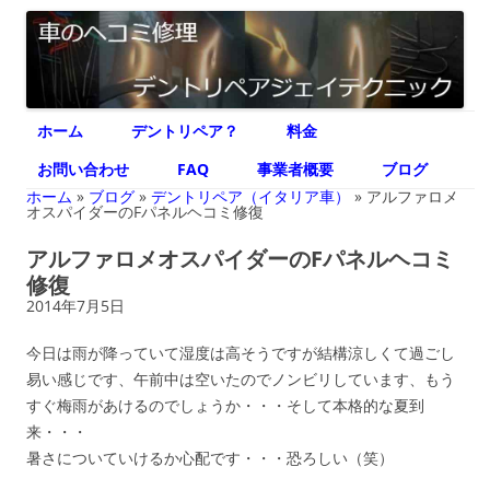
デントリペア ジェイテクニック
車のヘコミ修理専門 神奈川県横浜市 デントリペア ジェイテクニック
コ
ホーム
デントリペア？
料金
ン
テ
ン
お問い合わせ
FAQ
事業者概要
ブログ
ツ
へ
ホーム
»
ブログ
»
デントリペア（イタリア車）
»
アルファロメ
ス
オスパイダーのFパネルヘコミ修復
キ
ッ
アルファロメオスパイダーのFパネルヘコミ
プ
修復
2014年7月5日
今日は雨が降っていて湿度は高そうですが結構涼しくて過ごし
易い感じです、午前中は空いたのでノンビリしています、もう
すぐ梅雨があけるのでしょうか・・・そして本格的な夏到
来・・・
暑さについていけるか心配です・・・恐ろしい（笑）